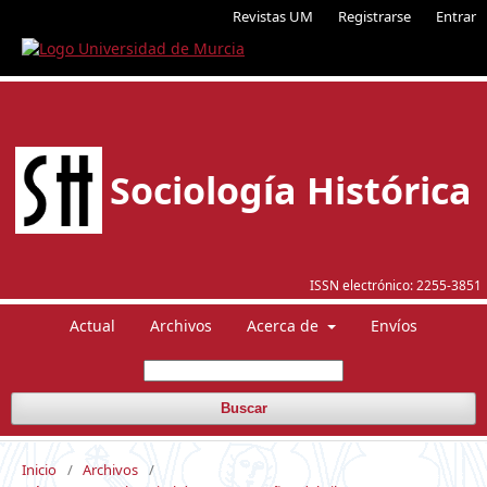
Revistas UM
Registrarse
Entrar
Sociología Histórica
ISSN electrónico:
2255-3851
Actual
Archivos
Acerca de
Envíos
Buscar
Inicio
/
Archivos
/