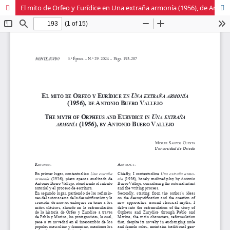
El mito de Orfeo y Eurídice en Una extraña armonía (1956), de Antonio Buero Vallejo