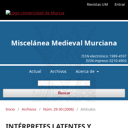
Revistas UM
Entrar
Miscelánea Medieval Murciana
ISSN electrónico:
1989-4597
ISSN impreso:
0210-4903
Actual
Archivos
Acerca de
Buscar
Inicio
/
Archivos
/
Núm. 29-30 (2006)
/
Artículos
INTÉRPRETES LATENTES Y