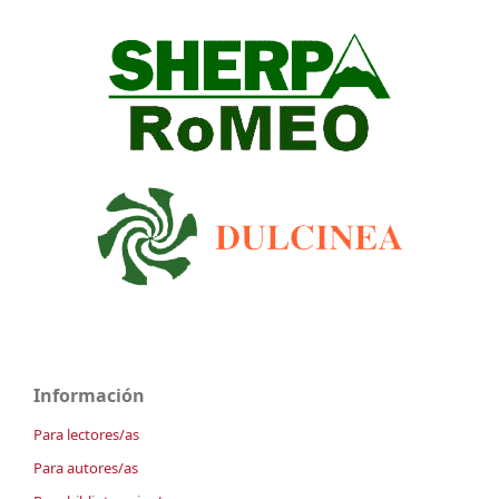
Información
Para lectores/as
Para autores/as