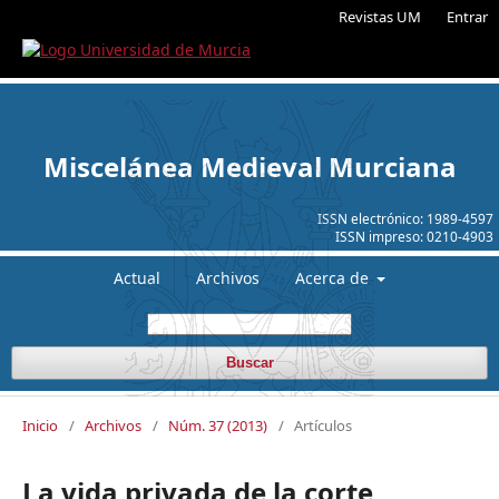
Revistas UM
Entrar
Miscelánea Medieval Murciana
ISSN electrónico:
1989-4597
ISSN impreso:
0210-4903
Actual
Archivos
Acerca de
Buscar
Inicio
/
Archivos
/
Núm. 37 (2013)
/
Artículos
La vida privada de la corte