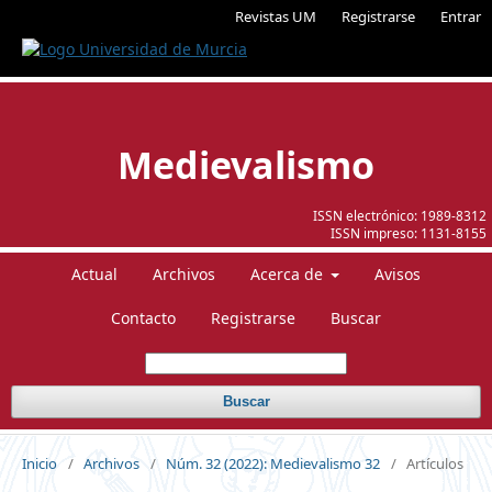
Revistas UM
Registrarse
Entrar
Medievalismo
ISSN electrónico:
1989-8312
ISSN impreso:
1131-8155
Actual
Archivos
Acerca de
Avisos
Contacto
Registrarse
Buscar
Buscar
Inicio
/
Archivos
/
Núm. 32 (2022): Medievalismo 32
/
Artículos