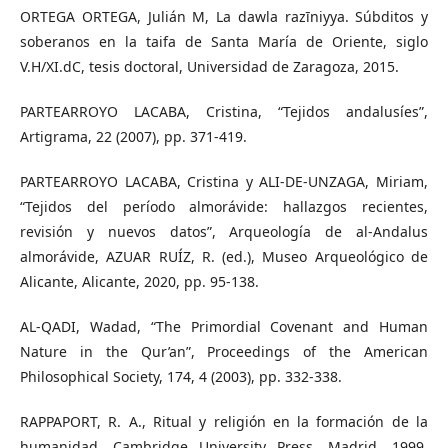
ORTEGA ORTEGA, Julián M, La dawla razīniyya. Súbditos y
soberanos en la taifa de Santa María de Oriente, siglo
V.H/XI.dC, tesis doctoral, Universidad de Zaragoza, 2015.
PARTEARROYO LACABA, Cristina, “Tejidos andalusíes”,
Artigrama, 22 (2007), pp. 371-419.
PARTEARROYO LACABA, Cristina y ALI-DE-UNZAGA, Miriam,
“Tejidos del período almorávide: hallazgos recientes,
revisión y nuevos datos”, Arqueología de al-Andalus
almorávide, AZUAR RUÍZ, R. (ed.), Museo Arqueológico de
Alicante, Alicante, 2020, pp. 95-138.
AL-QADI, Wadad, “The Primordial Covenant and Human
Nature in the Qur’an”, Proceedings of the American
Philosophical Society, 174, 4 (2003), pp. 332-338.
RAPPAPORT, R. A., Ritual y religión en la formación de la
humanidad, Cambridge University Press, Madrid, 1999,