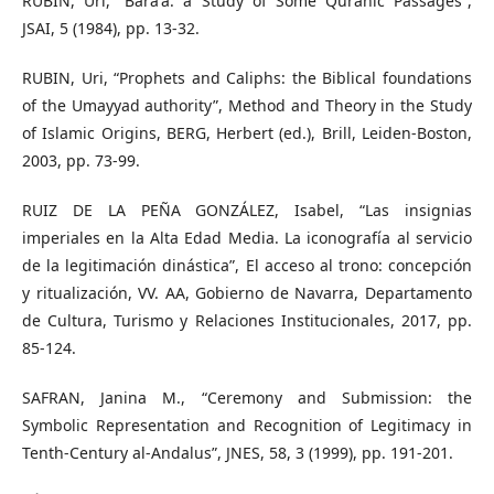
RUBIN, Uri, “Barāʼa: a Study of Some Quranic Passages”,
JSAI, 5 (1984), pp. 13-32.
RUBIN, Uri, “Prophets and Caliphs: the Biblical foundations
of the Umayyad authority”, Method and Theory in the Study
of Islamic Origins, BERG, Herbert (ed.), Brill, Leiden-Boston,
2003, pp. 73-99.
RUIZ DE LA PEÑA GONZÁLEZ, Isabel, “Las insignias
imperiales en la Alta Edad Media. La iconografía al servicio
de la legitimación dinástica”, El acceso al trono: concepción
y ritualización, VV. AA, Gobierno de Navarra, Departamento
de Cultura, Turismo y Relaciones Institucionales, 2017, pp.
85-124.
SAFRAN, Janina M., “Ceremony and Submission: the
Symbolic Representation and Recognition of Legitimacy in
Tenth-Century al-Andalus”, JNES, 58, 3 (1999), pp. 191-201.