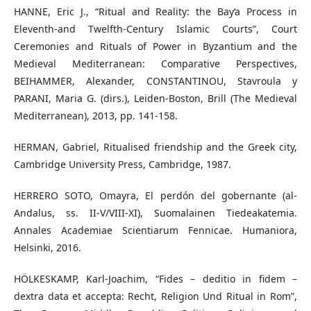
HANNE, Eric J., “Ritual and Reality: the Bay‘a Process in
Eleventh-and Twelfth-Century Islamic Courts”, Court
Ceremonies and Rituals of Power in Byzantium and the
Medieval Mediterranean: Comparative Perspectives,
BEIHAMMER, Alexander, CONSTANTINOU, Stavroula y
PARANI, Maria G. (dirs.), Leiden-Boston, Brill (The Medieval
Mediterranean), 2013, pp. 141-158.
HERMAN, Gabriel, Ritualised friendship and the Greek city,
Cambridge University Press, Cambridge, 1987.
HERRERO SOTO, Omayra, El perdón del gobernante (al-
Andalus, ss. II-V/VIII-XI), Suomalainen Tiedeakatemia.
Annales Academiae Scientiarum Fennicae. Humaniora,
Helsinki, 2016.
HÖLKESKAMP, Karl-Joachim, “Fides – deditio in fidem –
dextra data et accepta: Recht, Religion Und Ritual in Rom”,