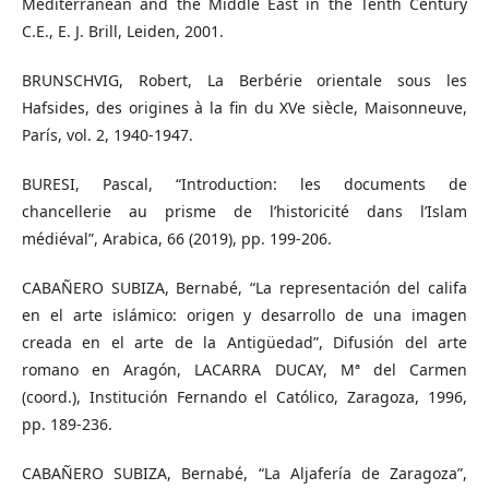
Mediterranean and the Middle East in the Tenth Century
C.E., E. J. Brill, Leiden, 2001.
BRUNSCHVIG, Robert, La Berbérie orientale sous les
Hafsides, des origines à la fin du XVe siècle, Maisonneuve,
París, vol. 2, 1940-1947.
BURESI, Pascal, “Introduction: les documents de
chancellerie au prisme de l’historicité dans l’Islam
médiéval”, Arabica, 66 (2019), pp. 199-206.
CABAÑERO SUBIZA, Bernabé, “La representación del califa
en el arte islámico: origen y desarrollo de una imagen
creada en el arte de la Antigüedad”, Difusión del arte
romano en Aragón, LACARRA DUCAY, Mª del Carmen
(coord.), Institución Fernando el Católico, Zaragoza, 1996,
pp. 189-236.
CABAÑERO SUBIZA, Bernabé, “La Aljafería de Zaragoza”,