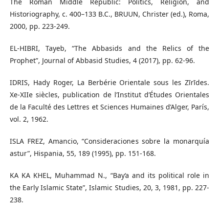
The Roman Middle Republic: Politics, Religion, and
Historiography, c. 400–133 B.C., BRUUN, Christer (ed.), Roma,
2000, pp. 223-249.
EL-HIBRI, Tayeb, “The Abbasids and the Relics of the
Prophet”, Journal of Abbasid Studies, 4 (2017), pp. 62-96.
IDRIS, Hady Roger, La Berbérie Orientale sous les Zīrīdes.
Xe-XIIe siècles, publication de l’Institut d’Études Orientales
de la Faculté des Lettres et Sciences Humaines d’Alger, París,
vol. 2, 1962.
ISLA FREZ, Amancio, “Consideraciones sobre la monarquía
astur”, Hispania, 55, 189 (1995), pp. 151-168.
KA KA KHEL, Muhammad N., “Bay‘a and its political role in
the Early Islamic State”, Islamic Studies, 20, 3, 1981, pp. 227-
238.