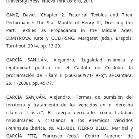
University Press, Nueva York-Oxford, 2010.
GANZ, David, “Chapter 2. Pictorical Textiles and Their
Performance: The Star Mantle of Henry II”, Dressing the
Part: Textiles as Propaganda in the Middle Ages,
DIMITROVA, Kate y GOEHRING, Margaret (eds.), Brepols,
Turnhout, 2014, pp. 13-29.
GARCÍA SANJUÁN, Alejandro, “Legalidad islámica y
legitimidad política en el Califato de Córdoba: la
proclamación de Hišām II (360-366/971- 976)”, al-Qanṭara,
29, 1 (2008), pp. 45-77.
GARCÍA SANJUÁN, Alejandro, “Formas de sumisión del
territorio y tratamiento de los vencidos en el derecho
islámico clásico”, El cuerpo derrotado: cómo trataban
musulmanes y cristianos a los enemigos vencidos
(Península Ibérica, ss. VIII-XIII), FIERRO BELLO, Maribel y
GARCÍA FITZ, Francisco (eds.), Centro Superior de