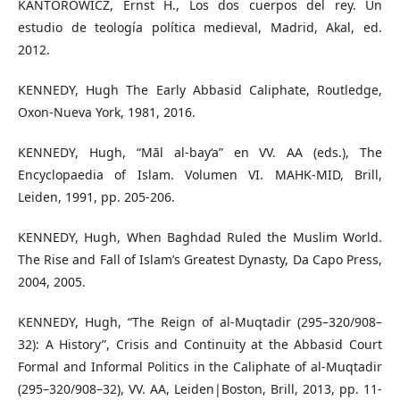
KANTOROWICZ, Ernst H., Los dos cuerpos del rey. Un
estudio de teología política medieval, Madrid, Akal, ed.
2012.
KENNEDY, Hugh The Early Abbasid Caliphate, Routledge,
Oxon-Nueva York, 1981, 2016.
KENNEDY, Hugh, “Māl al-bay‘a” en VV. AA (eds.), The
Encyclopaedia of Islam. Volumen VI. MAHK-MID, Brill,
Leiden, 1991, pp. 205-206.
KENNEDY, Hugh, When Baghdad Ruled the Muslim World.
The Rise and Fall of Islam’s Greatest Dynasty, Da Capo Press,
2004, 2005.
KENNEDY, Hugh, “The Reign of al-Muqtadir (295–320/908–
32): A History”, Crisis and Continuity at the Abbasid Court
Formal and Informal Politics in the Caliphate of al-Muqtadir
(295–320/908–32), VV. AA, Leiden|Boston, Brill, 2013, pp. 11-