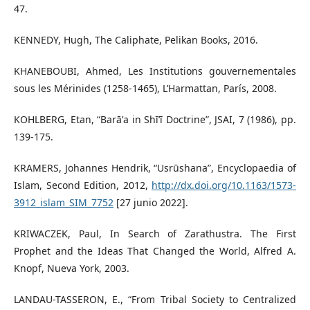
47.
KENNEDY, Hugh, The Caliphate, Pelikan Books, 2016.
KHANEBOUBI, Ahmed, Les Institutions gouvernementales
sous les Mérinides (1258-1465), L’Harmattan, París, 2008.
KOHLBERG, Etan, “Barāʼa in Shī’ī Doctrine”, JSAI, 7 (1986), pp.
139-175.
KRAMERS, Johannes Hendrik, “Usrūshana”, Encyclopaedia of
Islam, Second Edition, 2012,
http://dx.doi.org/10.1163/1573-
3912_islam_SIM_7752
[27 junio 2022].
KRIWACZEK, Paul, In Search of Zarathustra. The First
Prophet and the Ideas That Changed the World, Alfred A.
Knopf, Nueva York, 2003.
LANDAU-TASSERON, E., “From Tribal Society to Centralized