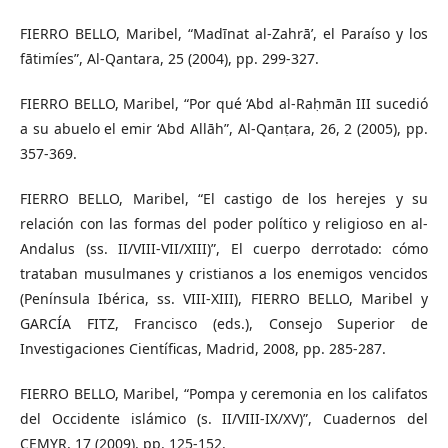
FIERRO BELLO, Maribel, “Madīnat al-Zahrā’, el Paraíso y los
fātimíes”, Al-Qantara, 25 (2004), pp. 299-327.
FIERRO BELLO, Maribel, “Por qué ‘Abd al-Raḥmān III sucedió
a su abuelo el emir ‘Abd Allāh”, Al-Qanṭara, 26, 2 (2005), pp.
357-369.
FIERRO BELLO, Maribel, “El castigo de los herejes y su
relación con las formas del poder político y religioso en al-
Andalus (ss. II/VIII-VII/XIII)”, El cuerpo derrotado: cómo
trataban musulmanes y cristianos a los enemigos vencidos
(Península Ibérica, ss. VIII-XIII), FIERRO BELLO, Maribel y
GARCÍA FITZ, Francisco (eds.), Consejo Superior de
Investigaciones Científicas, Madrid, 2008, pp. 285-287.
FIERRO BELLO, Maribel, “Pompa y ceremonia en los califatos
del Occidente islámico (s. II/VIII-IX/XV)”, Cuadernos del
CEMYR, 17 (2009), pp. 125-152.