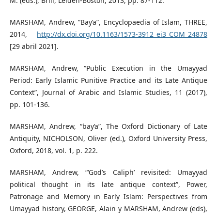
M. (eds.), Brill, Leiden-Boston, 2013, pp. 87-112.
MARSHAM, Andrew, “Bay‘a”, Encyclopaedia of Islam, THREE,
2014,
http://dx.doi.org/10.1163/1573-3912_ei3_COM_24878
[29 abril 2021].
MARSHAM, Andrew, “Public Execution in the Umayyad
Period: Early Islamic Punitive Practice and its Late Antique
Context”, Journal of Arabic and Islamic Studies, 11 (2017),
pp. 101-136.
MARSHAM, Andrew, “bay‘a”, The Oxford Dictionary of Late
Antiquity, NICHOLSON, Oliver (ed.), Oxford University Press,
Oxford, 2018, vol. 1, p. 222.
MARSHAM, Andrew, “‘God’s Caliph’ revisited: Umayyad
political thought in its late antique context”, Power,
Patronage and Memory in Early Islam: Perspectives from
Umayyad history, GEORGE, Alain y MARSHAM, Andrew (eds),