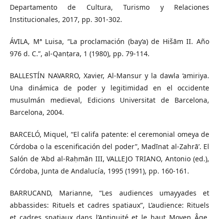
Departamento de Cultura, Turismo y Relaciones
Institucionales, 2017, pp. 301-302.
ÁVILA, Mª Luisa, “La proclamación (bay‘a) de Hišām II. Año
976 d. C.”, al-Qanṭara, 1 (1980), pp. 79-114.
BALLESTÍN NAVARRO, Xavier, Al-Mansur y la dawla ‘amiriya.
Una dinámica de poder y legitimidad en el occidente
musulmán medieval, Edicions Universitat de Barcelona,
Barcelona, 2004.
BARCELÓ, Miquel, “El califa patente: el ceremonial omeya de
Córdoba o la escenificación del poder”, Madīnat al-Zahrā’. El
Salón de ‘Abd al-Raḥmān III, VALLEJO TRIANO, Antonio (ed.),
Córdoba, Junta de Andalucía, 1995 (1991), pp. 160-161.
BARRUCAND, Marianne, “Les audiences umayyades et
abbassides: Rituels et cadres spatiaux”, L’audience: Rituels
et cadres spatiaux dans l’Antiquité et le haut Moyen Âge,