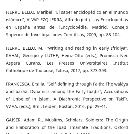
FIERRO BELLO, Maribel, “El saber enciclopédico en el mundo
islámico”, ALVAR EZQUERRA, Alfredo (ed.), Las Enciclopedias
en España antes de l’Encyclopédie, Madrid, Consejo
Superior de Investigaciones Científicas, 2009, pp. 83-104.
FIERRO BELLO, M., “Writing and reading in early Ifriqiya”,
RAHAL, Georgio y LUTHE, Heinz-Otto (eds.), Promissa Nec
Aspera Curans, Les Presses Universitaires Institut
Catholique de Toulouse, Tolosa, 2017, pp. 373-393.
FRANCESCA, Ersilia, “Self-defining through Faith: The walāya
and barā’a. Dynamics among the Early Ibāḍis”, Accusations
of Unbelief in Islam. A Diachronic Perspective on Takfīr,
VV.AA. (eds.), Brill, Leiden, Boston, 2016, pp. 29-41.
GAISER, Adam R., Muslims, Scholars, Soldiers: The Origin
and Elaboration of the Ibadi Imamate Traditions, Oxford