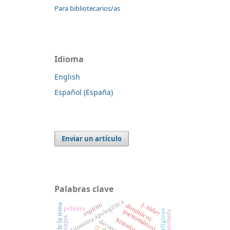
Para bibliotecarios/as
Idioma
English
Español (España)
Enviar un artículo
Palabras clave
literatura apologética
j. nider
espíritu
dominicos
cámara de la reina
pelaires
prerrománico
torquemada
concejos