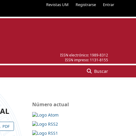
Revistas UM
Registrarse
Entrar
ISSN electrónico:
1989-8312
ISSN impreso:
1131-8155
Buscar
Número actual
RAL
PDF