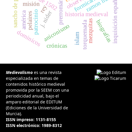
sancho de paredes
prerrománico
inquisición española
formicarius
ramon llull
misión
rey
patrocinio
j. nider
américa
pelaires
historia medieval
mezquitas
biografías
torquemada
aniconismo
dominicos
islam
crónicas
Medievalismo
es una revista
especializada en temas de
contenidos histórico medieval
promovida por la SEEM con una
periodicidad anual, bajo el
amparo editorial de EDITUM
(Ediciones de la Universidad de
Murcia).
ISSN impreso: 1131-8155
ISSN electrónico: 1989-8312