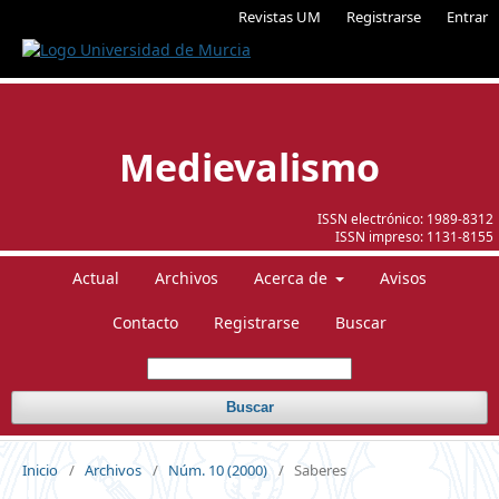
Revistas UM
Registrarse
Entrar
Medievalismo
ISSN electrónico:
1989-8312
ISSN impreso:
1131-8155
Actual
Archivos
Acerca de
Avisos
Contacto
Registrarse
Buscar
Buscar
Inicio
/
Archivos
/
Núm. 10 (2000)
/
Saberes