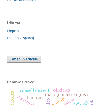
Idioma
English
Español (España)
Enviar un artículo
Palabras clave
oficiales
consell de cent
diálogo interreligioso
decreto de 1502
fantasma
espíritu
observancia