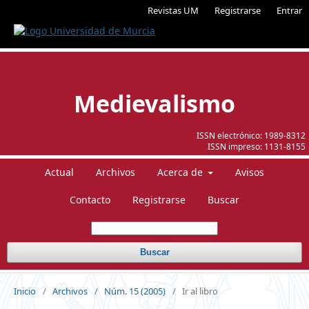
Revistas UM
Registrarse
Entrar
Medievalismo
ISSN electrónico:
1989-8312
ISSN impreso:
1131-8155
Actual
Archivos
Acerca de
Avisos
Contacto
Registrarse
Buscar
Buscar
Inicio
/
Archivos
/
Núm. 15 (2005)
/
Ir al libro