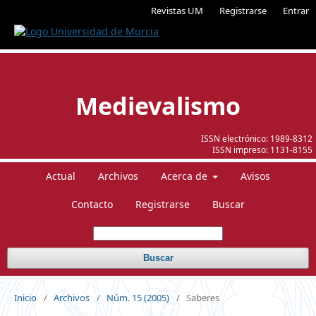
Revistas UM
Registrarse
Entrar
Medievalismo
ISSN electrónico:
1989-8312
ISSN impreso:
1131-8155
Actual
Archivos
Acerca de
Avisos
Contacto
Registrarse
Buscar
Buscar
Inicio
/
Archivos
/
Núm. 15 (2005)
/
Saberes