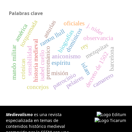
Palabras clave
torquemada
asturias
oficiales
j. nider
américa
dominicos
ramon llull
biografías
observancia
historia medieval
rey
mezquitas
mando militar
sensibilidad
prerrománico
barcelona
isabel cuello
decreto de 1502
aniconismo
crónicas
espíritu
islam
misión
patrocinio
camarero
pelaires
concejos
Medievalismo
es una revista
especializada en temas de
contenidos histórico medieval