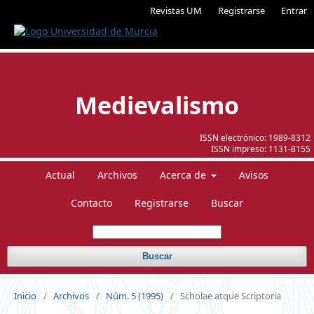
Revistas UM
Registrarse
Entrar
Medievalismo
ISSN electrónico:
1989-8312
ISSN impreso:
1131-8155
Actual
Archivos
Acerca de
Avisos
Contacto
Registrarse
Buscar
Buscar
Inicio
/
Archivos
/
Núm. 5 (1995)
/
Scholae atque Scriptoria