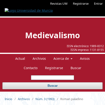
Revistas UM
Registrarse
Entrar
Medievalismo
ISSN electrónico:
1989-8312
ISSN impreso:
1131-8155
Actual
Archivos
Acerca de
Avisos
Contacto
Registrarse
Buscar
Buscar
Inicio
/
Archivos
/
Núm. 3 (1993)
/
Roman paladino