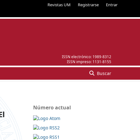
Revistas UM
Registrarse
Entrar
ISSN electrónico:
1989-8312
ISSN impreso:
1131-8155
Buscar
Número actual
El