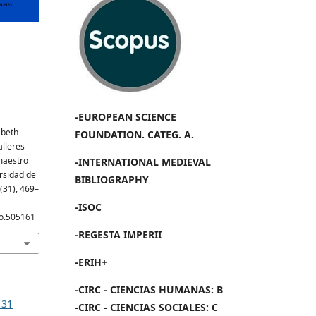
-EUROPEAN SCIENCE
abeth
FOUNDATION. CATEG. A.
alleres
 maestro
-INTERNATIONAL MEDIEVAL
rsidad de
BIBLIOGRAPHY
 (31), 469–
-ISOC
mo.505161
-REGESTA IMPERII
-ERIH+
-CIRC - CIENCIAS HUMANAS: B
 31
-CIRC - CIENCIAS SOCIALES: C