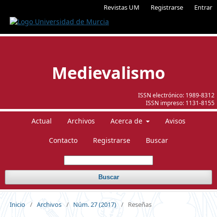
Revistas UM
Registrarse
Entrar
Medievalismo
ISSN electrónico:
1989-8312
ISSN impreso:
1131-8155
Actual
Archivos
Acerca de
Avisos
Contacto
Registrarse
Buscar
Buscar
Inicio
/
Archivos
/
Núm. 27 (2017)
/
Reseñas