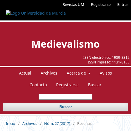
Revistas UM
Registrarse
Entrar
Medievalismo
ISSN electrónico:
1989-8312
ISSN impreso:
1131-8155
Actual
Archivos
Acerca de
Avisos
Contacto
Registrarse
Buscar
Buscar
Inicio
/
Archivos
/
Núm. 27 (2017)
/
Reseñas