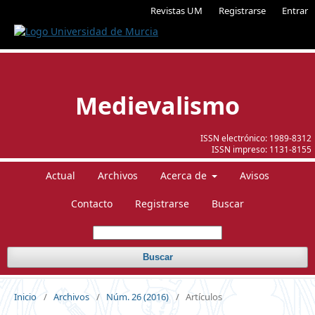
Revistas UM
Registrarse
Entrar
Medievalismo
ISSN electrónico:
1989-8312
ISSN impreso:
1131-8155
Actual
Archivos
Acerca de
Avisos
Contacto
Registrarse
Buscar
Buscar
Inicio
/
Archivos
/
Núm. 26 (2016)
/
Artículos