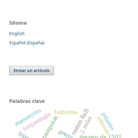
Idioma
English
Español (España)
Enviar un artículo
Palabras clave
manuscrito
ramon llull
fantasma
torquemada
pelaires
mezquitas
j. nider
asturias
decreto de 1502