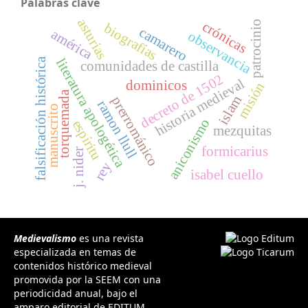
Palabras clave
asturias
patrocinio
crónicas
biografías
camarero
américa
observancia
falsificación histórica
literatura apologética
comunidades de castilla
decreto de 1502
historia medieval
dominicos
misión
torquemada
islam
prerrománico
ramon llull
manuscrito
aniconismo
espíritu
mezquitas
formicarius
j. nider
rey
isabel cuello
Medievalismo
es una revista
especializada en temas de
contenidos histórico medieval
promovida por la SEEM con una
periodicidad anual, bajo el
amparo editorial de EDITUM