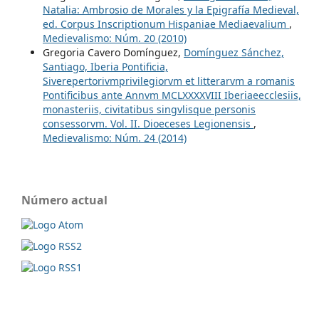
Natalia: Ambrosio de Morales y la Epigrafía Medieval,
ed. Corpus Inscriptionum Hispaniae Mediaevalium
,
Medievalismo: Núm. 20 (2010)
Gregoria Cavero Domínguez,
Domínguez Sánchez,
Santiago, Iberia Pontificia,
Siverepertorivmprivilegiorvm et litterarvm a romanis
Pontificibus ante Annvm MCLXXXXVIII Iberiaeecclesiis,
monasteriis, civitatibus singvlisque personis
consessorvm. Vol. II. Dioeceses Legionensis
,
Medievalismo: Núm. 24 (2014)
Número actual