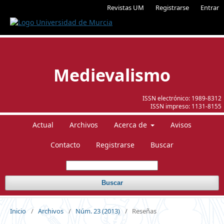
Revistas UM
Registrarse
Entrar
Medievalismo
ISSN electrónico:
1989-8312
ISSN impreso:
1131-8155
Actual
Archivos
Acerca de
Avisos
Contacto
Registrarse
Buscar
Buscar
Inicio
/
Archivos
/
Núm. 23 (2013)
/
Reseñas