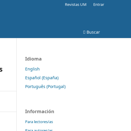
Revistas UM
Entrar
Buscar
Idioma
s
English
Español (España)
Português (Portugal)
Información
Para lectores/as
Para autores/as