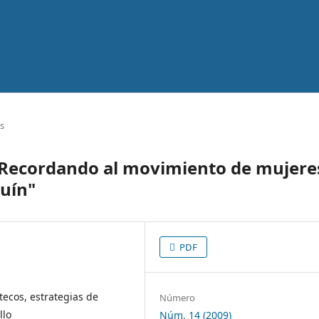
os
a. Recordando al movimiento de mujere
uín"
PDF
tecos, estrategias de
Número
llo
Núm. 14 (2009)