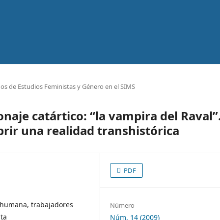
ños de Estudios Feministas y Género en el SIMS
naje catártico: “la vampira del Raval”
rir una realidad transhistórica
PDF
 humana, trabajadores
Número
sta
Núm. 14 (2009)