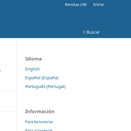
Revistas UM
Entrar
Buscar
Idioma
.
English
Español (España)
Português (Portugal)
Información
Para lectores/as
Para autores/as