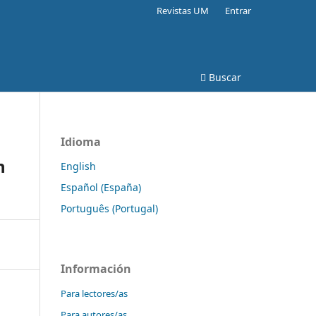
Revistas UM
Entrar
Buscar
Idioma
n
English
Español (España)
Português (Portugal)
Información
Para lectores/as
Para autores/as