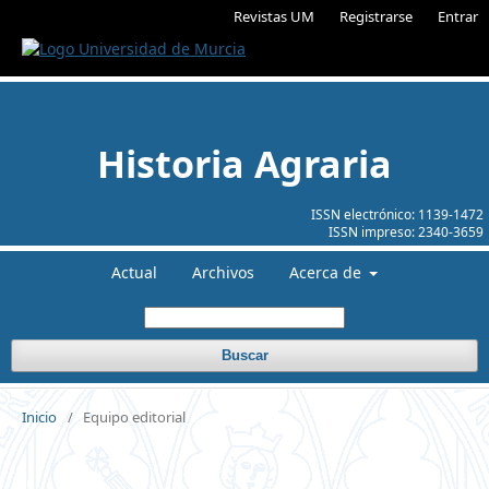
Revistas UM
Registrarse
Entrar
Historia Agraria
ISSN electrónico:
1139-1472
ISSN impreso:
2340-3659
Actual
Archivos
Acerca de
Buscar
Inicio
/
Equipo editorial