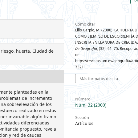
Cómo citar
Lillo Carpio, M. (2000). LA HUERTA
COMO EJEMPLO DE ESCORRENTÍA 
INSCRITA EN LLANURA DE CRECIDA
De Geografía
, (32), 61–75. Recuperad
, riesgo, huerta, Ciudad de
de
https://revistas.um.es/geografia/arti
7321
Más formatos de cita
lmente planteadas en la
s problemas de incremento
Número
ina sobreelevación de los
Núm. 32 (2000)
esfuerzo realizado en estos
ener invariable algún tramo
Sección
actividades diferenciadas
Artículos
omitancia propuesto, revela
ción y red de cauces