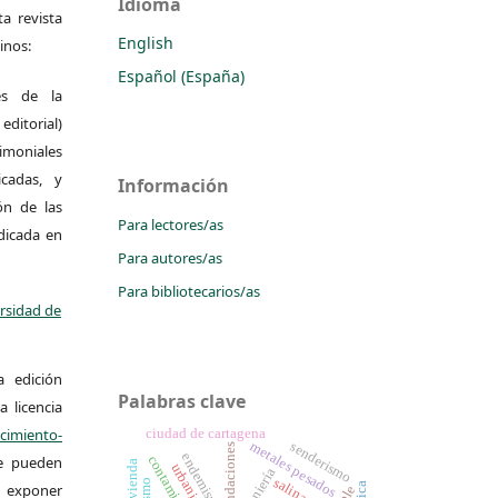
Idioma
a revista
English
inos:
Español (España)
es de la
itorial)
moniales
icadas, y
Información
ión de las
Para lectores/as
ndicada en
Para autores/as
Para bibliotecarios/as
ersidad de
a edición
Palabras clave
a licencia
miento-
ciudad de cartagena
metales pesados
senderismo
inundaciones
endemismos
Se pueden
vivienda
ingeniería
salinas
 y exponer