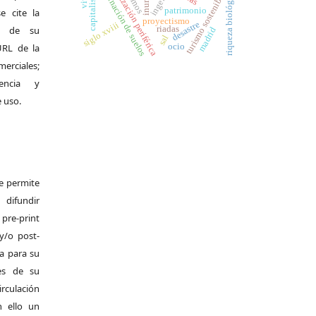
contaminación de suelos
urbanización periférica
capitalismo
riqueza biológica
turismo sostenible
patrimonio
e cite la
proyectismo
desastre
siglo xviii
riadas
al de su
madrid
sal
ocio
 URL de la
merciales;
encia y
e uso.
Se permite
difundir
pre-print
y/o post-
da para su
es de su
irculación
 ello un