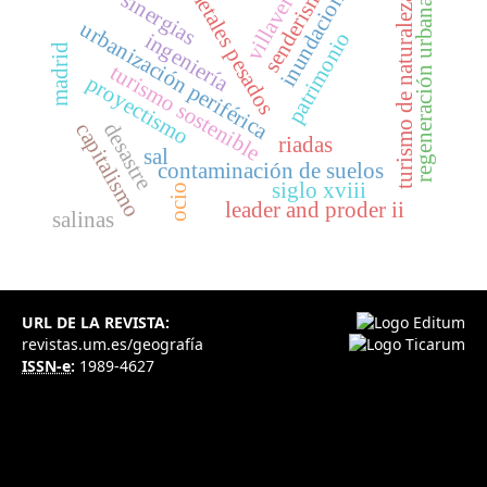
inundaciones
villaverde
senderismo
metales pesados
sinergias
turismo de naturaleza
regeneración urbana
urbanización periférica
patrimonio
ingeniería
madrid
turismo sostenible
proyectismo
capitalismo
desastre
riadas
sal
contaminación de suelos
siglo xviii
ocio
leader and proder ii
salinas
URL DE LA REVISTA:
revistas.um.es/geografía
ISSN-e
:
1989-4627