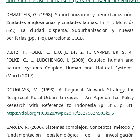
http://bibliotecavirtual.clacso.org.ar/ar/libros/edicion/lemos/0
DEMATTEIS, G. (1998). Suburbanización y periurbanización.
Ciudades anglosajonas y ciudades latinas. In F. J. Monclús
(Ed.), La ciudad dispersa. Suburbanización y nuevas
periferias (pp. 1–8). Barcelona: CCCB.
DIETZ, T., FOLKE, C., LIU, J., DIETZ, T., CARPENTER, S. R.,
FOLKE, C., … LUBCHENGO, J. (2008). Coupled human and
natural systems Coupled Human and Natural Systems.
(March 2017).
DOUGLASS, M. (1998). A Regional Network Strategy for
Reciprocal Rural-Urban Linkages : An Agenda for Policy
Research with Reference to Indonesia (p. 31). p. 31.
https://doi.org/10.3828/twpr.20.1.f2827602h503k5j6
GARCÍA, R. (2006). Sistemas complejos. Conceptos, método y
fundamentación epistemológica de la investigación