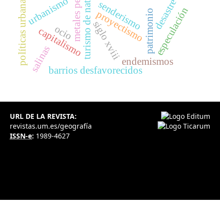
turismo de naturaleza
metales pesados
urbanismo
políticas urbanas
desastre
senderismo
especulación
patrimonio
proyectismo
siglo xviii
ocio
capitalismo
salinas
endemismos
barrios desfavorecidos
URL DE LA REVISTA:
revistas.um.es/geografía
ISSN-e
:
1989-4627