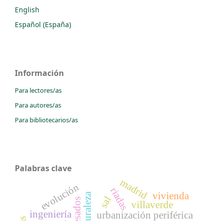
English
Español (España)
Información
Para lectores/as
Para autores/as
Para bibliotecarios/as
Palabras clave
madrid
evolución
riadas
vivienda
sal
villaverde
ingeniería
urbanización periférica