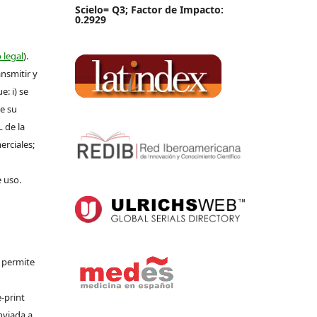
Scielo= Q3; Factor de Impacto:
0.2929
 legal
).
ansmitir y
: i) se
de su
L de la
erciales;
e uso.
e permite
-print
nviada a