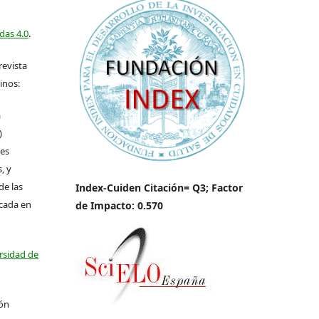
das 4.0
.
revista
inos:
a
)
les
, y
de las
Index-Cuiden Citación= Q3; Factor
icada en
de Impacto: 0.570
ersidad de
ión