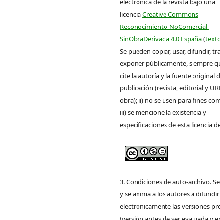
electrónica de la revista bajo una
licencia
Creative Commons
Reconocimiento-NoComercial-
SinObraDerivada 4.0 España
(
texto
Se pueden copiar, usar, difundir, tr
exponer públicamente, siempre que
cite la autoría y la fuente original 
publicación (revista, editorial y UR
obra); ii) no se usen para fines com
iii) se mencione la existencia y
especificaciones de esta licencia d
3. Condiciones de auto-archivo. S
y se anima a los autores a difundir
electrónicamente las versiones pre
(versión antes de ser evaluada y e