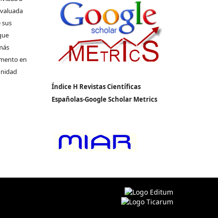
 evaluada
 sus
que
 más
umento en
unidad
Índice H Revistas Científicas
Españolas-Google Scholar Metrics