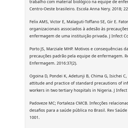
trabalho com material biológico na equipe de enf
Centro-Oeste brasileiro. Escola Anna Nery. 2018; 22
Felix AMS, Victor E, Malaguti-Toffano SE, Gir E. Fato
organizacionais associados à adesão às precauções
enfermagem de uma instituição privada. J Infect Co
Porto JS, Marziale MHP. Motivos e consequências d
precauções padrão pela equipe de enfermagem. R
Enfermagem. 2016:37(2).
Ogoina D, Pondei K, Adetunji B, Chima G, Isichei C
attitude and practice of standard precautions of inf
workers in two tertiary hospitals in Nigeria. J Infect
Padoveze MC; Fortaleza CMCB. Infecções relacionad
desafios para a saúde pública no Brasil. Rev Saúde 
1001.