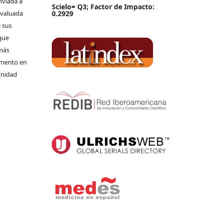
nviada a
Scielo= Q3; Factor de Impacto:
 evaluada
0.2929
 sus
que
 más
umento en
unidad