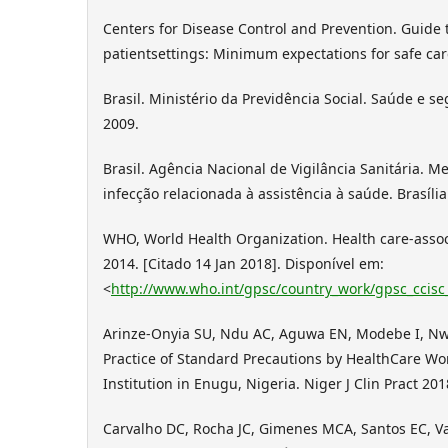
Centers for Disease Control and Prevention. Guide t
patientsettings: Minimum expectations for safe car
Brasil. Ministério da Previdência Social. Saúde e se
2009.
Brasil. Agência Nacional de Vigilância Sanitária. 
infecção relacionada à assistência à saúde. Brasília
WHO, World Health Organization. Health care-associ
2014. [Citado 14 Jan 2018]. Disponível em:
<
http://www.who.int/gpsc/country_work/gpsc_ccisc
Arinze-Onyia SU, Ndu AC, Aguwa EN, Modebe I, 
Practice of Standard Precautions by HealthCare Wor
Institution in Enugu, Nigeria. Niger J Clin Pract 201
Carvalho DC, Rocha JC, Gimenes MCA, Santos EC, V