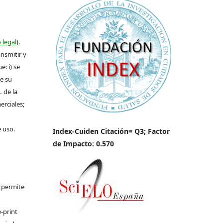
 legal
).
ansmitir y
: i) se
de su
L de la
erciales;
e uso.
Index-Cuiden Citación= Q3; Factor
de Impacto: 0.570
e permite
-print