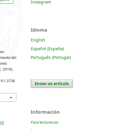
Instagram
Idioma
English
Español (España)
res
Português (Portugal)
miento del
iones
ic. 2019),
19.1.3738
Enviar un artículo
Información
Para lectores/as
ro