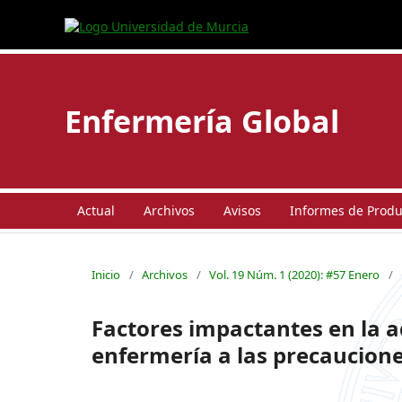
Enfermería Global
Actual
Archivos
Avisos
Informes de Produc
Inicio
/
Archivos
/
Vol. 19 Núm. 1 (2020): #57 Enero
/
Factores impactantes en la 
enfermería a las precaucion