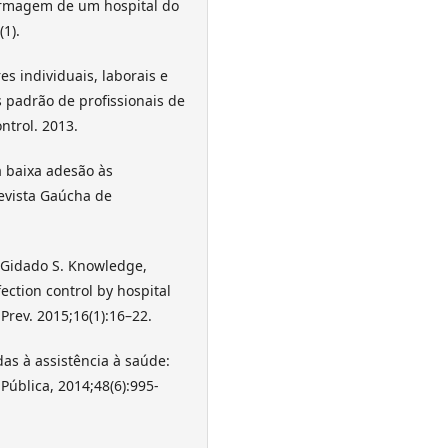
ermagem de um hospital do
(1).
res individuais, laborais e
 padrão de profissionais de
ntrol. 2013.
a baixa adesão às
evista Gaúcha de
, Gidado S. Knowledge,
ection control by hospital
 Prev. 2015;16(1):16–22.
as à assistência à saúde:
Pública, 2014;48(6):995-