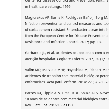
Center for Disease Control and Prevention. Part I. E
in healthcare settings. 1996.
Magiorakos AP, Burns K, Rodríguez Baño J, Borg M, 
Infection prevention and control measures and tool
of carbapenem-resistant Enterobacteriaceae into h
from the European Centre for Disease Prevention a
Resistance and Infection Control. 2017; (6):113.
Garbaccio JL, et al. acidentes ocupacionais com a
atenção hospitalar. Cogitare Enferm. 2015; 20 (1): 1
Valim MD, Marziale MHP, Hayashida M, Richart-Mar
acidentes de trabalho com material biológico pot
enfermeiros. Acta paul. enferm. 2014; 27 (3): 280-2
Barros DX, Tipple AFV, Lima LKOL, Souza ACS, Neves
10 anos de acidentes com material biológico entr
Rev. Eletr. Enf. 2016;18: e1157