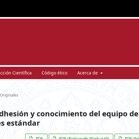
ción Científica
Código ético
Acerca de
Originales
adhesión y conocimiento del equipo de
es estándar
PDF
PDF (Português (Portugal))
PDF (En