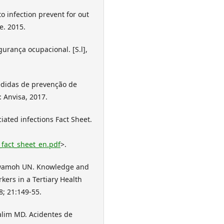
o infection prevent for out
e. 2015.
gurança ocupacional. [S.l],
Medidas de prevenção de
: Anvisa, 2017.
ated infections Fact Sheet.
_fact_sheet_en.pdf
>.
Nwamoh UN. Knowledge and
kers in a Tertiary Health
8; 21:149-55.
alim MD. Acidentes de