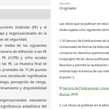
Sección
Originales
Las obras que se publican en esta 
uciones Estándar (PE) y el
están sujetas a los siguientes térm
bajo y organizacionales en la
as de seguridad.
1. El Servicio de Publicaciones de l
 por medio de los siguientes
Universidad de Murcia (la editorial
ionario de Adhesión a las PE
conserva los derechos patrimonia
s PE (CCPE) y ocho escalas
(copyright) de las obras publicadas
 las PE. La muestra final se
favorece y permite la reutilización 
n promedio de 71,94 puntos
mismas bajo la licencia de uso ind
 una correlación significativa
el punto 2.
iesgo, percepción de riesgo,
renamiento y disponibilidad
©
Servicio de Publicaciones, Univ
Murcia
, 2018
rganizacionales estuvieron
2. Las obras se publican en la edic
ignificancia estadística del