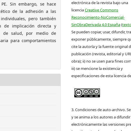
electrónica de la revista bajo una
s PE. Sin embargo, se hace
licencia
Creative Commons
cético de la adhesión a las
Reconocimiento-NoComercial-
 individuales, pero también
SinObraDerivada 4.0 España
(
texto
n de implicación directa y
Se pueden copiar, usar, difundir, tr
es de salud, por medio de
exponer públicamente, siempre que
esaria para comportamientos
cite la autoría y la fuente original 
publicación (revista, editorial y UR
obra); ii) no se usen para fines com
iii) se mencione la existencia y
especificaciones de esta licencia d
3. Condiciones de auto-archivo. S
y se anima a los autores a difundir
electrónicamente las versiones pre