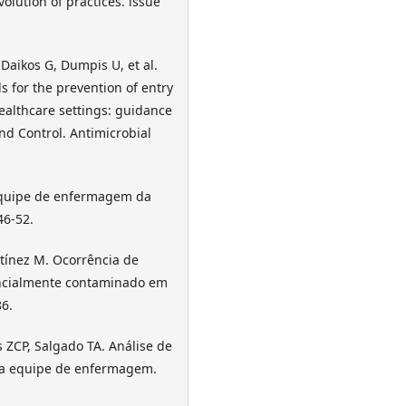
volution of practices. issue
Daikos G, Dumpis U, et al.
s for the prevention of entry
ealthcare settings: guidance
nd Control. Antimicrobial
 equipe de enfermagem da
46-52.
tínez M. Ocorrência de
encialmente contaminado em
86.
 ZCP, Salgado TA. Análise de
e a equipe de enfermagem.