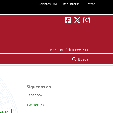
Revistas UM
Registrarse
Entrar
ISSN electrónico:
1695-6141
Buscar
Siguenos en
Facebook
Twitter (X)
glish)