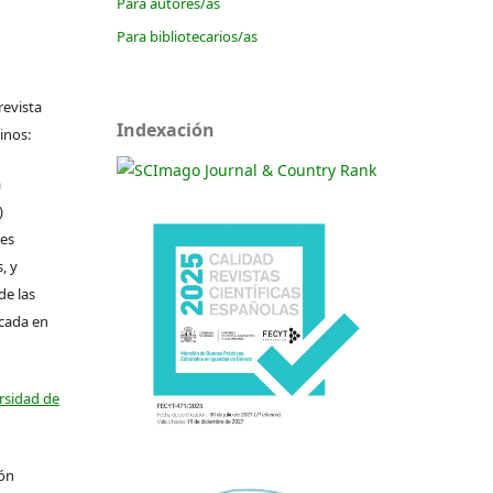
Para autores/as
Para bibliotecarios/as
revista
Indexación
inos:
a
)
les
, y
de las
icada en
ersidad de
ión