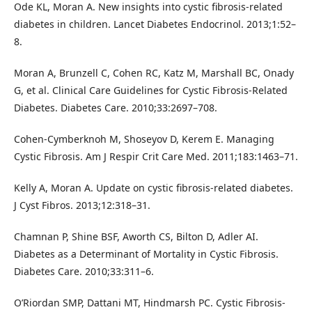
Ode KL, Moran A. New insights into cystic fibrosis-related
diabetes in children. Lancet Diabetes Endocrinol. 2013;1:52–
8.
Moran A, Brunzell C, Cohen RC, Katz M, Marshall BC, Onady
G, et al. Clinical Care Guidelines for Cystic Fibrosis-Related
Diabetes. Diabetes Care. 2010;33:2697–708.
Cohen-Cymberknoh M, Shoseyov D, Kerem E. Managing
Cystic Fibrosis. Am J Respir Crit Care Med. 2011;183:1463–71.
Kelly A, Moran A. Update on cystic fibrosis-related diabetes.
J Cyst Fibros. 2013;12:318–31.
Chamnan P, Shine BSF, Aworth CS, Bilton D, Adler AI.
Diabetes as a Determinant of Mortality in Cystic Fibrosis.
Diabetes Care. 2010;33:311–6.
O’Riordan SMP, Dattani MT, Hindmarsh PC. Cystic Fibrosis-