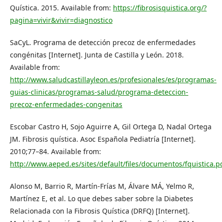
Quística. 2015. Available from:
https://fibrosisquistica.org/?
pagina=vivir&vivir=diagnostico
SaCyL. Programa de detección precoz de enfermedades
congénitas [Internet]. Junta de Castilla y León. 2018.
Available from:
http://www.saludcastillayleon.es/profesionales/es/programas-
guias-clinicas/programas-salud/programa-deteccion-
precoz-enfermedades-congenitas
Escobar Castro H, Sojo Aguirre A, Gil Ortega D, Nadal Ortega
JM. Fibrosis quística. Asoc Española Pediatría [Internet].
2010;77–84. Available from:
http://www.aeped.es/sites/default/files/documentos/fquistica.p
Alonso M, Barrio R, Martín-Frías M, Álvare MÁ, Yelmo R,
Martínez E, et al. Lo que debes saber sobre la Diabetes
Relacionada con la Fibrosis Quística (DRFQ) [Internet].