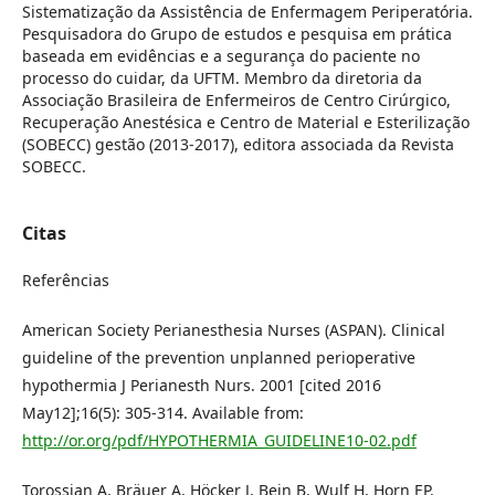
Sistematização da Assistência de Enfermagem Periperatória.
Pesquisadora do Grupo de estudos e pesquisa em prática
baseada em evidências e a segurança do paciente no
processo do cuidar, da UFTM. Membro da diretoria da
Associação Brasileira de Enfermeiros de Centro Cirúrgico,
Recuperação Anestésica e Centro de Material e Esterilização
(SOBECC) gestão (2013-2017), editora associada da Revista
SOBECC.
Citas
Referências
American Society Perianesthesia Nurses (ASPAN). Clinical
guideline of the prevention unplanned perioperative
hypothermia J Perianesth Nurs. 2001 [cited 2016
May12];16(5): 305-314. Available from:
http://or.org/pdf/HYPOTHERMIA_GUIDELINE10-02.pdf
Torossian A, Bräuer A, Höcker J, Bein B, Wulf H, Horn EP.