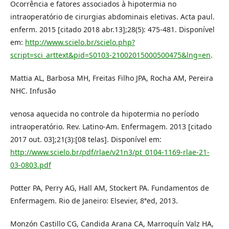
Ocorrência e fatores associados à hipotermia no
intraoperatório de cirurgias abdominais eletivas. Acta paul.
enferm. 2015 [citado 2018 abr.13];28(5): 475-481. Disponível
em:
http://www.scielo.br/scielo.php?
script=sci_arttext&pid=S0103-21002015000500475&lng=en
.
Mattia AL, Barbosa MH, Freitas Filho JPA, Rocha AM, Pereira
NHC. Infusão
venosa aquecida no controle da hipotermia no período
intraoperatório. Rev. Latino-Am. Enfermagem. 2013 [citado
2017 out. 03];21(3):[08 telas]. Disponível em:
http://www.scielo.br/pdf/rlae/v21n3/pt_0104-1169-rlae-21-
03-0803.pdf
Potter PA, Perry AG, Hall AM, Stockert PA. Fundamentos de
Enfermagem. Rio de Janeiro: Elsevier, 8ªed, 2013.
Monzón Castillo CG, Candida Arana CA, Marroquín Valz HA,