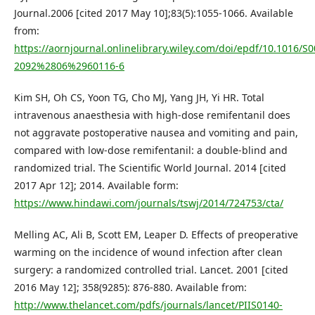
Journal.2006 [cited 2017 May 10];83(5):1055-1066. Available
from:
https://aornjournal.onlinelibrary.wiley.com/doi/epdf/10.1016/S0
2092%2806%2960116-6
Kim SH, Oh CS, Yoon TG, Cho MJ, Yang JH, Yi HR. Total
intravenous anaesthesia with high-dose remifentanil does
not aggravate postoperative nausea and vomiting and pain,
compared with low-dose remifentanil: a double-blind and
randomized trial. The Scientific World Journal. 2014 [cited
2017 Apr 12]; 2014. Available form:
https://www.hindawi.com/journals/tswj/2014/724753/cta/
Melling AC, Ali B, Scott EM, Leaper D. Effects of preoperative
warming on the incidence of wound infection after clean
surgery: a randomized controlled trial. Lancet. 2001 [cited
2016 May 12]; 358(9285): 876-880. Available from:
http://www.thelancet.com/pdfs/journals/lancet/PIIS0140-