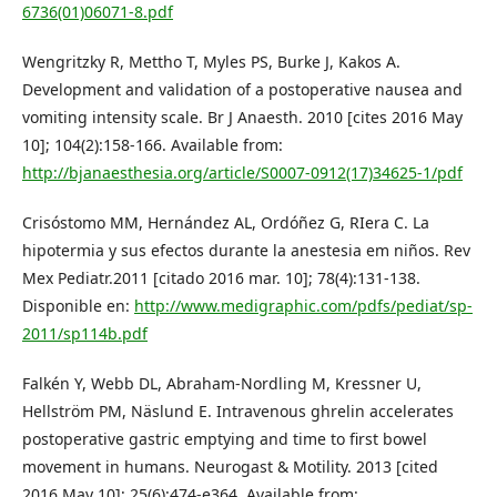
6736(01)06071-8.pdf
Wengritzky R, Mettho T, Myles PS, Burke J, Kakos A.
Development and validation of a postoperative nausea and
vomiting intensity scale. Br J Anaesth. 2010 [cites 2016 May
10]; 104(2):158-166. Available from:
http://bjanaesthesia.org/article/S0007-0912(17)34625-1/pdf
Crisóstomo MM, Hernández AL, Ordóñez G, RIera C. La
hipotermia y sus efectos durante la anestesia em niños. Rev
Mex Pediatr.2011 [citado 2016 mar. 10]; 78(4):131-138.
Disponible en:
http://www.medigraphic.com/pdfs/pediat/sp-
2011/sp114b.pdf
Falkén Y, Webb DL, Abraham-Nordling M, Kressner U,
Hellström PM, Näslund E. Intravenous ghrelin accelerates
postoperative gastric emptying and time to first bowel
movement in humans. Neurogast & Motility. 2013 [cited
2016 May 10]; 25(6):474-e364. Available from: