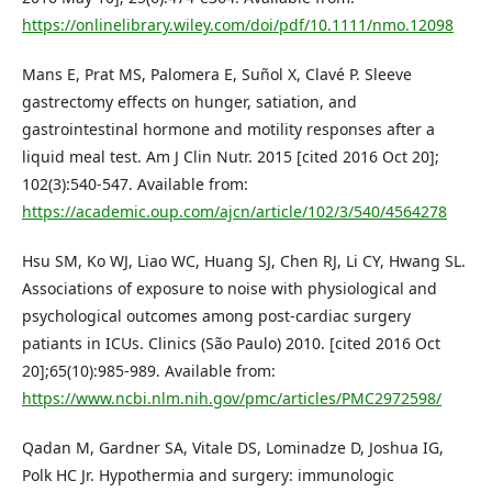
https://onlinelibrary.wiley.com/doi/pdf/10.1111/nmo.12098
Mans E, Prat MS, Palomera E, Suñol X, Clavé P. Sleeve
gastrectomy effects on hunger, satiation, and
gastrointestinal hormone and motility responses after a
liquid meal test. Am J Clin Nutr. 2015 [cited 2016 Oct 20];
102(3):540-547. Available from:
https://academic.oup.com/ajcn/article/102/3/540/4564278
Hsu SM, Ko WJ, Liao WC, Huang SJ, Chen RJ, Li CY, Hwang SL.
Associations of exposure to noise with physiological and
psychological outcomes among post-cardiac surgery
patiants in ICUs. Clinics (São Paulo) 2010. [cited 2016 Oct
20];65(10):985-989. Available from:
https://www.ncbi.nlm.nih.gov/pmc/articles/PMC2972598/
Qadan M, Gardner SA, Vitale DS, Lominadze D, Joshua IG,
Polk HC Jr. Hypothermia and surgery: immunologic