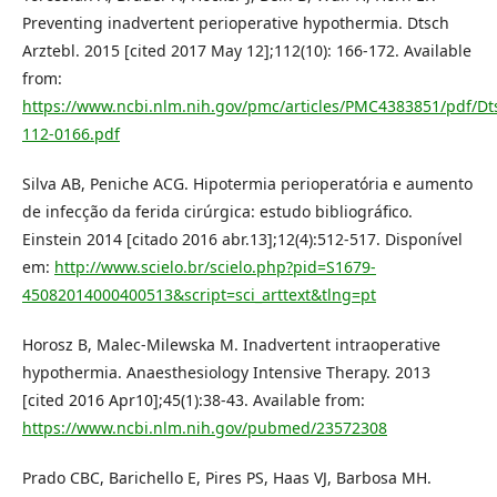
Preventing inadvertent perioperative hypothermia. Dtsch
Arztebl. 2015 [cited 2017 May 12];112(10): 166-172. Available
from:
https://www.ncbi.nlm.nih.gov/pmc/articles/PMC4383851/pdf/Dts
112-0166.pdf
Silva AB, Peniche ACG. Hipotermia perioperatória e aumento
de infecção da ferida cirúrgica: estudo bibliográfico.
Einstein 2014 [citado 2016 abr.13];12(4):512-517. Disponível
em:
http://www.scielo.br/scielo.php?pid=S1679-
45082014000400513&script=sci_arttext&tlng=pt
Horosz B, Malec-Milewska M. Inadvertent intraoperative
hypothermia. Anaesthesiology Intensive Therapy. 2013
[cited 2016 Apr10];45(1):38-43. Available from:
https://www.ncbi.nlm.nih.gov/pubmed/23572308
Prado CBC, Barichello E, Pires PS, Haas VJ, Barbosa MH.