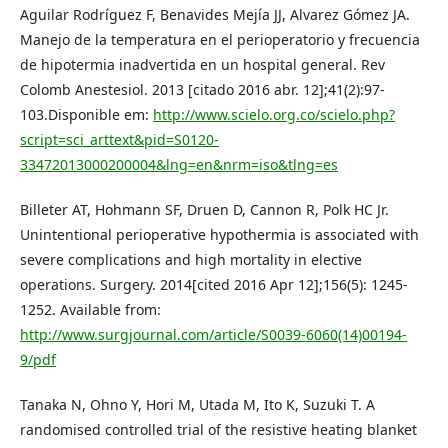
Aguilar Rodríguez F, Benavides Mejía JJ, Alvarez Gómez JA.
Manejo de la temperatura en el perioperatorio y frecuencia
de hipotermia inadvertida en un hospital general. Rev
Colomb Anestesiol. 2013 [citado 2016 abr. 12];41(2):97-
103.Disponible em:
http://www.scielo.org.co/scielo.php?
script=sci_arttext&pid=S0120-
33472013000200004&lng=en&nrm=iso&tlng=es
Billeter AT, Hohmann SF, Druen D, Cannon R, Polk HC Jr.
Unintentional perioperative hypothermia is associated with
severe complications and high mortality in elective
operations. Surgery. 2014[cited 2016 Apr 12];156(5): 1245-
1252. Available from:
http://www.surgjournal.com/article/S0039-6060(14)00194-
9/pdf
Tanaka N, Ohno Y, Hori M, Utada M, Ito K, Suzuki T. A
randomised controlled trial of the resistive heating blanket