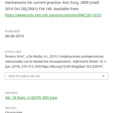
mechanisms for current practice. Ann Surg. 2009 [cited
2016 Oct 20];250(1):134-140. Available from:
https://www.ncbi.nlm.nih.gov/pmc/articles/PMC2811072/
Publicado
08-06-2019
Cómo citar
Pereira, N.H.C. y De Mattia, A.L. 2019. Complicaciones postoperatorias
relacionadas con la hipotermia intraoperatoria .
Enfermería Global
. 18, 3
(jun. 2019), 270–313. DOI:https://doi.org/10.6018/eglobal.18.3.328791.
Más formatos de cita
Número
Vol. 18 Núm. 3 (2019): #55 Julio
Sección
Originales