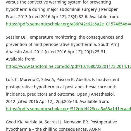
versus the convective warming system for preventing
hypothermia during major abdominal surgery. J Perioper
Pract. 2013 [cited 2016 Apr 12]; 23(4):82-6. Available from:
https://pdfs.semanticscholar.org/a86f/42c62c6a2e101574654d
Sessler DI. Temperature monitoring: the consequences and
prevention of mild perioperative hypothermia. South Afr J
Anaesth Anal. 2014 [cited 2016 Apr 12]; 20(1);25-31.
Available from:
https://www.tandfonline.com/doi/pdf/10.1080/22201173.2014.
Luís C, Moreno C, Silva A, Páscoa R, Abelha, F. Inadvertent
postoperative hypothermia at post-anesthesia care unit:
incidence, predictors and outcome. Open J Anesthesiol.
2012 [cited 2016 Apr 12]; 2(5):205-13. Available from:
https://pdfs.semanticscholar.org/512d/d4428cca5a68a1d1ecaa
Good KK, Verble JA, Secrest J, Norwood BR. Postoperative
hypothermia – the chilling consequences. AORN