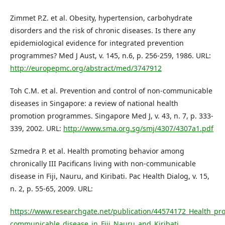
Zimmet P.Z. et al. Obesity, hypertension, carbohydrate
disorders and the risk of chronic diseases. Is there any
epidemiological evidence for integrated prevention
programmes? Med J Aust, v. 145, n.6, p. 256-259, 1986. URL:
http://europepmc.org/abstract/med/3747912
Toh C.M. et al. Prevention and control of non-communicable
diseases in Singapore: a review of national health
promotion programmes. Singapore Med J, v. 43, n. 7, p. 333-
339, 2002. URL:
http://www.sma.org.sg/smj/4307/4307a1.pdf
Szmedra P. et al. Health promoting behavior among
chronically III Pacificans living with non-communicable
disease in Fiji, Nauru, and Kiribati. Pac Health Dialog, v. 15,
n. 2, p. 55-65, 2009. URL:
https://www.researchgate.net/publication/44574172_Health_pro
communicable_disease_in_Fiji_Nauru_and_Kiribati