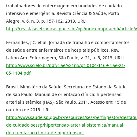
trabalhadores de enfermagem em unidades de cuidado
intensivo e emergência. Revista Ciência & Saúde, Porto
Alegre, v. 6, n. 3, p. 157-162, 2013. URL:
http://revistaseletronicas.pucrs.br/ojs/index.php/faenfi/article
Fernandes, J.C. et al. Jornada de trabalho e comportamentos
de saúde entre enfermeiros de hospitais públicos. Rev.
Latino-Am. Enfermagem, São Paulo, v. 21, n. 5, 2013. URL:
http://www.scielo.br/pdf/rlae/v21n5/pt_0104-1169-rlae-21-
05-1104.pdf
Brasil. Ministério da Saúde. Secretaria de Estado da Saúde
de São Paulo. Manual de orientação clínica: hipertensão
arterial sistêmica (HAS). São Paulo, 2011. Acesso em: 15 de
outubro de 2015. URL:
http://www.saude.sp.gov.br/resources/ses/perfil/gestor/destaqu
de-cuidado-sessp/hipertensao-arterial-sistemica/manual-
de-orientacao-clinica-de-hipertensao-