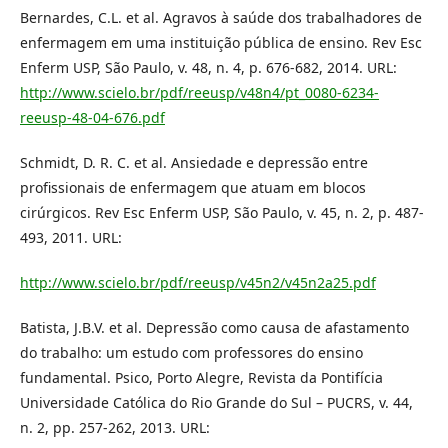
Bernardes, C.L. et al. Agravos à saúde dos trabalhadores de
enfermagem em uma instituição pública de ensino. Rev Esc
Enferm USP, São Paulo, v. 48, n. 4, p. 676-682, 2014. URL:
http://www.scielo.br/pdf/reeusp/v48n4/pt_0080-6234-
reeusp-48-04-676.pdf
Schmidt, D. R. C. et al. Ansiedade e depressão entre
profissionais de enfermagem que atuam em blocos
cirúrgicos. Rev Esc Enferm USP, São Paulo, v. 45, n. 2, p. 487-
493, 2011. URL:
http://www.scielo.br/pdf/reeusp/v45n2/v45n2a25.pdf
Batista, J.B.V. et al. Depressão como causa de afastamento
do trabalho: um estudo com professores do ensino
fundamental. Psico, Porto Alegre, Revista da Pontifícia
Universidade Católica do Rio Grande do Sul – PUCRS, v. 44,
n. 2, pp. 257-262, 2013. URL: