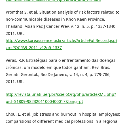
Promthet S. et al. Situation analysis of risk factors related to
non-communicable diseases in Khon Kaen Province,
Thailand. Asian Pac J Cancer Prev, v. 12, n. 5, p. 1337-1340,
2011. URL:
http://www.koreascience.or.kr/article/ArticleFullRecord.jsp?
cn=POCPA9_2011_v12n5_1337
Veras, R.P. Estratégias para o enfrentamento das doenças
crônicas: um modelo em que todos ganham. Rev. Bras.
Geriatr. Gerontol., Rio De Janeiro, v. 14, n. 4, p. 779-786,
2011. URL:
http://revista.unati.uerj.br/scieloOrg/php/articleXML.php?
pid=S1809-98232011000400017&lang=pt
Chou, L. et al. Job stress and burnout in hospital employees:
comparisions of different medical professions in a regional