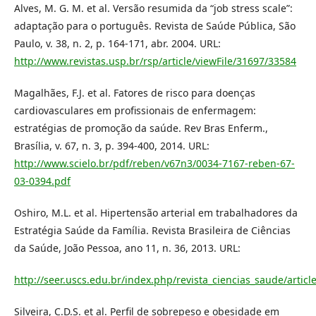
Alves, M. G. M. et al. Versão resumida da “job stress scale”:
adaptação para o português. Revista de Saúde Pública, São
Paulo, v. 38, n. 2, p. 164-171, abr. 2004. URL:
http://www.revistas.usp.br/rsp/article/viewFile/31697/33584
Magalhães, F.J. et al. Fatores de risco para doenças
cardiovasculares em profissionais de enfermagem:
estratégias de promoção da saúde. Rev Bras Enferm.,
Brasília, v. 67, n. 3, p. 394-400, 2014. URL:
http://www.scielo.br/pdf/reben/v67n3/0034-7167-reben-67-
03-0394.pdf
Oshiro, M.L. et al. Hipertensão arterial em trabalhadores da
Estratégia Saúde da Família. Revista Brasileira de Ciências
da Saúde, João Pessoa, ano 11, n. 36, 2013. URL:
http://seer.uscs.edu.br/index.php/revista_ciencias_saude/artic
Silveira, C.D.S. et al. Perfil de sobrepeso e obesidade em