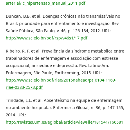
arterial/lc_hipertensao_manual_2011.pdf
Duncan, B.B. et al. Doenças crônicas não transmissíveis no
Brasil: prioridade para enfrentamento e investigação. Rev
Saúde Pública, São Paulo, v. 46, p. 126-134, 2012. URL:
http://www.scielo.br/pdf/rsp/v46s1/17.pdf
Ribeiro, R. P. et al. Prevalência da síndrome metabólica entre
trabalhadores de enfermagem e associação com estresse
ocupacional, ansiedade e depressão. Rev. Latino-Am.
Enfermagem, São Paulo, Forthcoming, 2015. URL:
http://www.scielo.br/pdf/rlae/2015nahead/pt_0104-1169-
rlae-0383-2573.pdf
Trindade, L.L. et al. Absenteísmo na equipe de enfermagem
no ambiente hospitalar. Enfermería Global, n. 36, p. 147-155,
2014. URL:
http://revistas.um.es/eglobal/article/viewFile/181541/166581