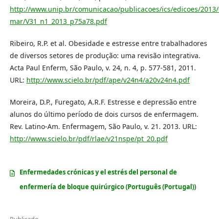
http://www.unip.br/comunicacao/publicacoes/ics/edicoes/2013/
mar/V31_n1_2013_p75a78.pdf
Ribeiro, R.P. et al. Obesidade e estresse entre trabalhadores
de diversos setores de produção: uma revisão integrativa.
Acta Paul Enferm, São Paulo, v. 24, n. 4, p. 577-581, 2011.
URL:
http://www.scielo.br/pdf/ape/v24n4/a20v24n4.pdf
Moreira, D.P., Furegato, A.R.F. Estresse e depressão entre
alunos do último período de dois cursos de enfermagem.
Rev. Latino-Am. Enfermagem, São Paulo, v. 21. 2013. URL:
http://www.scielo.br/pdf/rlae/v21nspe/pt_20.pdf
Enfermedades crónicas y el estrés del personal de
enfermería de bloque quirúrgico (Português (Portugal))
Publicado