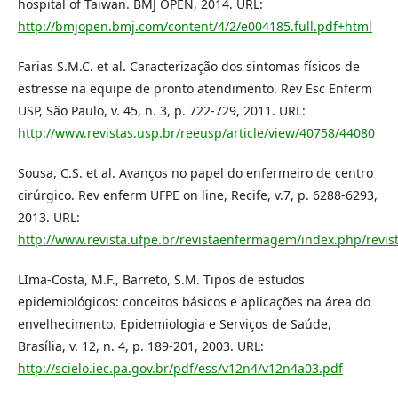
hospital of Taiwan. BMJ OPEN, 2014. URL:
http://bmjopen.bmj.com/content/4/2/e004185.full.pdf+html
Farias S.M.C. et al. Caracterização dos sintomas físicos de
estresse na equipe de pronto atendimento. Rev Esc Enferm
USP, São Paulo, v. 45, n. 3, p. 722-729, 2011. URL:
http://www.revistas.usp.br/reeusp/article/view/40758/44080
Sousa, C.S. et al. Avanços no papel do enfermeiro de centro
cirúrgico. Rev enferm UFPE on line, Recife, v.7, p. 6288-6293,
2013. URL:
http://www.revista.ufpe.br/revistaenfermagem/index.php/revist
LIma-Costa, M.F., Barreto, S.M. Tipos de estudos
epidemiológicos: conceitos básicos e aplicações na área do
envelhecimento. Epidemiologia e Serviços de Saúde,
Brasília, v. 12, n. 4, p. 189-201, 2003. URL:
http://scielo.iec.pa.gov.br/pdf/ess/v12n4/v12n4a03.pdf