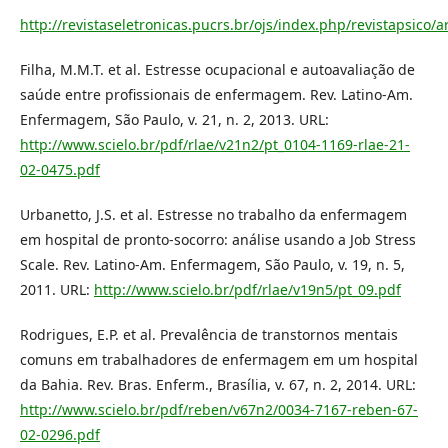
http://revistaseletronicas.pucrs.br/ojs/index.php/revistapsico/a
Filha, M.M.T. et al. Estresse ocupacional e autoavaliação de
saúde entre profissionais de enfermagem. Rev. Latino-Am.
Enfermagem, São Paulo, v. 21, n. 2, 2013. URL:
http://www.scielo.br/pdf/rlae/v21n2/pt_0104-1169-rlae-21-
02-0475.pdf
Urbanetto, J.S. et al. Estresse no trabalho da enfermagem
em hospital de pronto-socorro: análise usando a Job Stress
Scale. Rev. Latino-Am. Enfermagem, São Paulo, v. 19, n. 5,
2011. URL:
http://www.scielo.br/pdf/rlae/v19n5/pt_09.pdf
Rodrigues, E.P. et al. Prevalência de transtornos mentais
comuns em trabalhadores de enfermagem em um hospital
da Bahia. Rev. Bras. Enferm., Brasília, v. 67, n. 2, 2014. URL:
http://www.scielo.br/pdf/reben/v67n2/0034-7167-reben-67-
02-0296.pdf