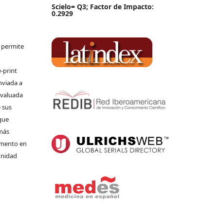
Scielo= Q3; Factor de Impacto:
0.2929
e permite
-print
nviada a
 evaluada
 sus
que
 más
umento en
unidad