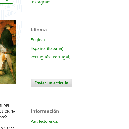
Instagram
Idioma
English
Español (España)
Português (Portugal)
Enviar un artículo
FIL DEL
Información
DE ORINA
mería
Para lectores/as
10.1.1152