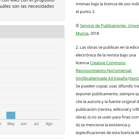
mismas bajo la licencia de uso ind
cuáles son las necesidades
el punto 2.
©
Servicio de Publicaciones, Univ
Murcia
, 2018
2. Las obras se publican en la edic
electrónica de la revista bajo una
licencia
Creative Commons
Reconocimiento-NoComercial-
SinObraDerivada 4.0 España
(
texto
Se pueden copiar, usar, difundir, tr
exponer públicamente, siempre que
cite la autoría y la fuente original 
publicación (revista, editorial y UR
obra); ii) no se usen para fines com
iii) se mencione la existencia y
especificaciones de esta licencia d