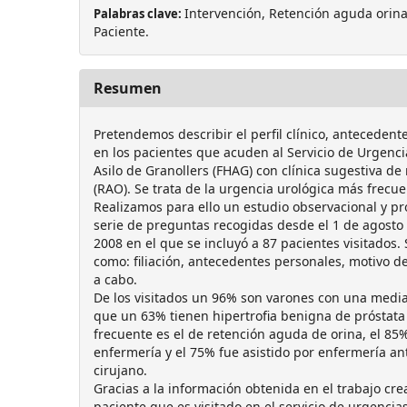
Intervención, Retención aguda orina
Palabras clave:
Paciente.
Resumen
Pretendemos describir el perfil clínico, antecedent
en los pacientes que acuden al Servicio de Urgenci
Asilo de Granollers (FHAG) con clínica sugestiva de
(RAO). Se trata de la urgencia urológica más frecue
Realizamos para ello un estudio observacional y p
serie de preguntas recogidas desde el 1 de agosto
2008 en el que se incluyó a 87 pacientes visitados. 
como: filiación, antecedentes personales, motivo de
a cabo.
De los visitados un 96% son varones con una media
que un 63% tienen hipertrofia benigna de próstata 
frecuente es el de retención aguda de orina, el 8
enfermería y el 75% fue asistido por enfermería ant
cirujano.
Gracias a la información obtenida en el trabajo crea
paciente que es visitado en el servicio de urgencia