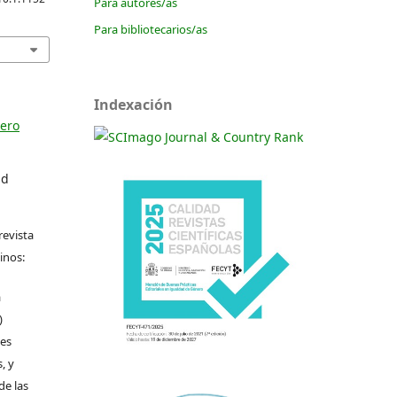
Para autores/as
Para bibliotecarios/as
Indexación
nero
ad
revista
inos:
a
)
les
, y
de las