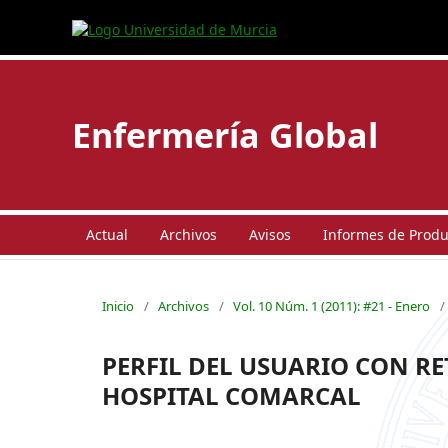
Enfermería Global
Actual
Archivos
Avisos
Informes de Produc
Inicio
/
Archivos
/
Vol. 10 Núm. 1 (2011): #21 - Enero
/
PERFIL DEL USUARIO CON R
HOSPITAL COMARCAL