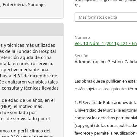
, Enfermería, Sondaje,
51.
Más formatos de cita
Número
Vol. 10 Núm. 1 (2011): #21 - E
es y técnicas más utilizadas
as de la Fundación Hospital
Sección
 retención aguda de orina
Administración-Gestión-Calid
ntada en nuestro servicio.
rospectivo mediante una
 hasta el 31 de diciembre de
Las obras que se publican en esta 
Se analizaron variables tales
 consulta y técnicas llevadas
están sujetas a los siguientes térm
 de edad de 69 años, en el
1. El Servicio de Publicaciones de l
(HBP), el motivo más
Universidad de Murcia (la editorial
5% fue sondado por
conserva los derechos patrimonia
es de ser visitado por el
(copyright) de las obras publicadas
mos un perfil clínico del
favorece y permite la reutilización 
s con RAO con el propósito