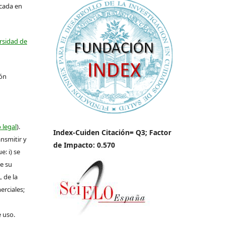
icada en
ersidad de
ión
 legal
).
Index-Cuiden Citación= Q3; Factor
ansmitir y
de Impacto: 0.570
: i) se
de su
L de la
erciales;
e uso.