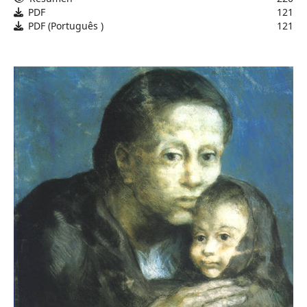
PDF
121
PDF (Português )
121