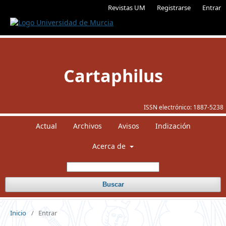
Revistas UM
Registrarse
Entrar
Cartaphilus
ISSN electrónico:
1887-5238
Actual
Archivos
Avisos
Indización
Acerca de
Buscar
Inicio
/
Entrar