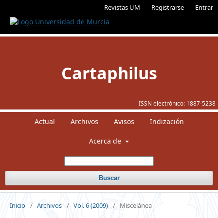
Revistas UM
Registrarse
Entrar
Cartaphilus
ISSN electrónico:
1887-5238
Actual
Archivos
Avisos
Indización
Acerca de
Buscar
Inicio
/
Archivos
/
Vol. 6 (2009)
/
Miscelánea