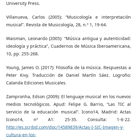
University Press.
Villanueva, Carlos (2005): “Musicología e interpretación
musical”. Revista de Musicología, 28, n.º 1, 19-64.
Waisman, Leonardo (2005): “Música antigua y autenticidad:
ideología y práctica”, Cuadernos de Música Iberoamericana,
10, pp. 255-268.
Young, James O. (2017): Filosofía de la música. Respuestas a
Peter Kivy. Traducción de Daniel Martín Sáez. Logroño:
Calanda Ediciones Musicales.
Zampronha, Edson (2009): El lenguaje musical en los nuevos
medios tecnológicos. Apud: Felipe G. Barrio, “Las TIC al
servicio de la educación musical”. Icono14, Madrid: Actas
Icono14, nº A1: 25-35. Consulta: 1-6-22.
http://es.scribd.com/doc/14589839/Actas-I-SIC-Imagen-y-
cultura-en-los-