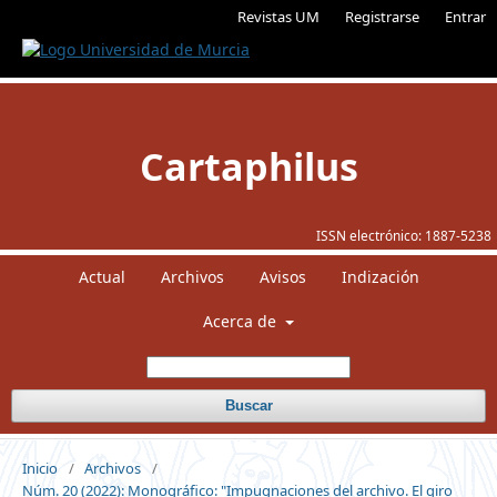
Revistas UM
Registrarse
Entrar
Cartaphilus
ISSN electrónico:
1887-5238
Actual
Archivos
Avisos
Indización
Acerca de
Buscar
Inicio
/
Archivos
/
Núm. 20 (2022): Monográfico: "Impugnaciones del archivo. El giro