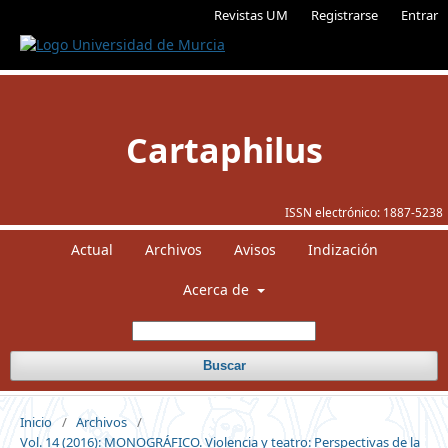
Revistas UM
Registrarse
Entrar
Cartaphilus
ISSN electrónico:
1887-5238
Actual
Archivos
Avisos
Indización
Acerca de
Buscar
Inicio
/
Archivos
/
Vol. 14 (2016): MONOGRÁFICO. Violencia y teatro: Perspectivas de la