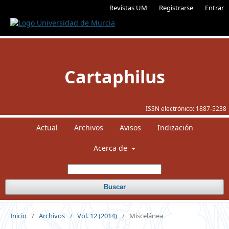
Revistas UM
Registrarse
Entrar
Cartaphilus
ISSN electrónico:
1887-5238
Actual
Archivos
Avisos
Indización
Acerca de
Buscar
Inicio
/
Archivos
/
Vol. 12 (2014)
/
Miscelánea