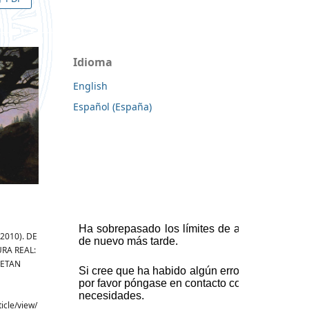
Idioma
English
Español (España)
 (2010). DE
URA REAL:
VETAN
ticle/view/