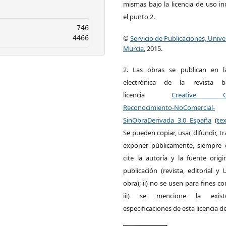
mismas bajo la licencia de uso i
el punto 2.
746
4466
©
Servicio de Publicaciones, Univ
Murcia
, 2015.
2. Las obras se publican en l
electrónica de la revista 
licencia
Creative C
Reconocimiento-NoComercial-
SinObraDerivada 3.0 España
(
te
Se pueden copiar, usar, difundir, tr
exponer públicamente, siempre q
cite la autoría y la fuente orig
publicación (revista, editorial y
obra); ii) no se usen para fines co
iii) se mencione la exist
especificaciones de esta licencia d