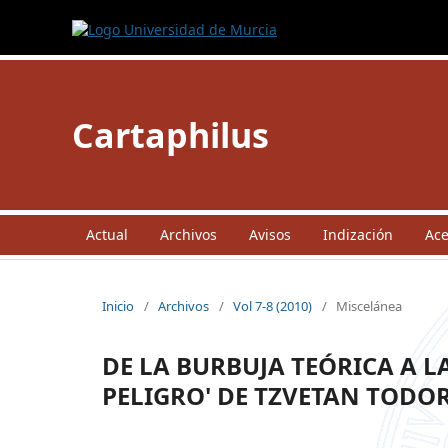
Cartaphilus
Actual
Archivos
Avisos
Indización
Ac
Inicio
/
Archivos
/
Vol 7-8 (2010)
/
Miscelánea
DE LA BURBUJA TEÓRICA A LA
PELIGRO' DE TZVETAN TODO