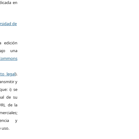
ndicada en
ersidad de
a edición
bajo una
ommons
xto legal
).
ansmitir y
ue: i) se
inal de su
 URL de la
merciales;
encia y
e uso.