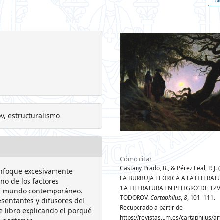
ov, estructuralismo
Cómo citar
Castany Prado, B., & Pérez Leal, P. J.
 enfoque excesivamente
LA BURBUJA TEÓRICA A LA LITERAT
uno de los factores
’LA LITERATURA EN PELIGRO’ DE TZ
 el mundo contemporáneo.
TODOROV.
Cartaphilus
,
8
, 101–111.
sentantes y difusores del
Recuperado a partir de
e libro explicando el porqué
https://revistas.um.es/cartaphilus/ar