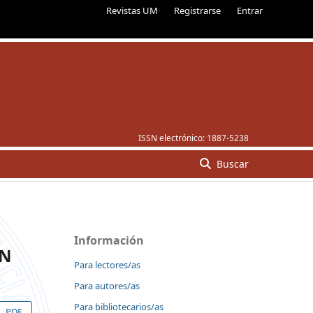
Revistas UM
Registrarse
Entrar
ISSN electrónico:
1887-5238
Buscar
Información
EN
Para lectores/as
Para autores/as
Para bibliotecarios/as
PDF