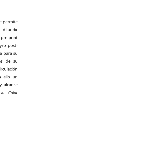
Se permite
difundir
pre-print
y/o post-
da para su
es de su
irculación
 ello un
y alcance
ica.
Color