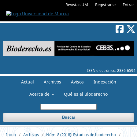
Revistas UM
Registrarse
Entrar
ISSN electrónico:
2386-6594
Actual
Archivos
Avisos
Indexación
Acerca de
Qué es el Bioderecho
Buscar
Inicio
/
Archivos
/
Núm. 8 (2018): Estudios de bioderecho
/