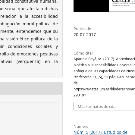
bilidad constitutiva humana,
ad social que afecta a dichas
elación a la accesibilidad
obligación moral-política de
Publicado
nalmente, entendemos que su
20-07-2017
 visión ético-política de la
ir condiciones sociales y
Cómo citar
rrollo de emociones positivas
Aparicio Payá, M. (2017). Aproximac
tivas (vergüenza) en la
bioética a la accesibilidad universal 
enfoque de las capacidades de Nus
Bioderecho.Es
, (5), 11 pág. Recuperad
de
https://revistas.um.es/bioderecho/art
290191
Más formatos de cita
Número
Núm. 5 (2017): Estudios de