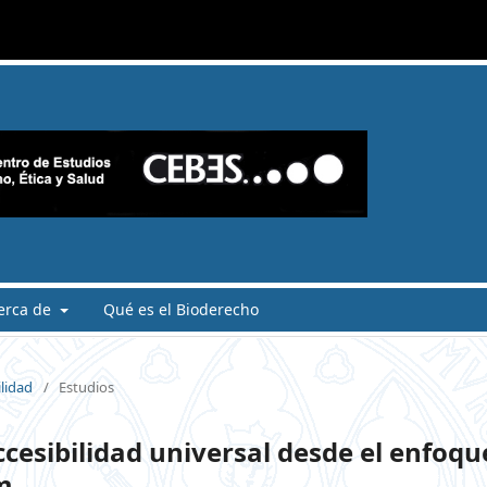
erca de
Qué es el Bioderecho
ilidad
/
Estudios
ccesibilidad universal desde el enfoqu
m