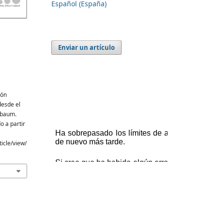
Español (España)
Enviar un artículo
ión
desde el
sbaum.
o a partir
icle/view/