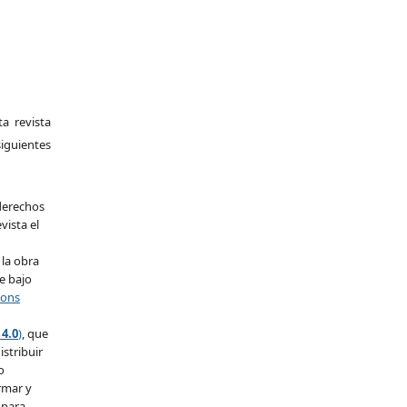
a revista
guientes
derechos
vista el
 la obra
e bajo
mons
 4.0
)
, que
istribuir
o
rmar y
 para