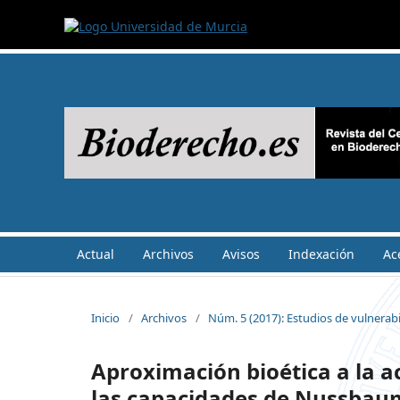
Actual
Archivos
Avisos
Indexación
Ac
Inicio
/
Archivos
/
Núm. 5 (2017): Estudios de vulnerab
Aproximación bioética a la a
las capacidades de Nussbau