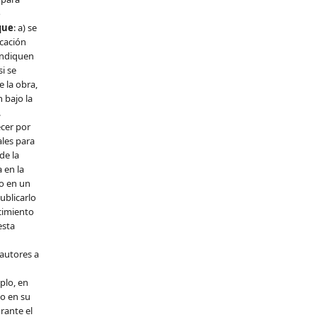
o
que
: a) se
icación
 indiquen
si se
e la obra,
n bajo la
.
cer por
les para
de la
 en la
lo en un
publicarlo
cimiento
esta
 autores a
plo, en
 o en su
rante el