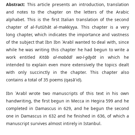
Abstract:
This article presents an introduction, translation
and notes to the chapter on the letters of the Arabic
alphabet. This is the first Italian translation of the second
chapter of al-Futūḥāt al-makkiyya. This chapter is a very
long chapter, which indicates the importance and vastness
of the subject that Ibn Ibn ʿArabī wanted to deal with, since
while he was writing this chapter he had begun to write a
work entitled
Kitāb al-mabādī wa-l-gāyāt
in which he
intended to explain even more extensively the topics dealt
with only succinctly in the chapter. This chapter also
contains a total of 35 poems (qaṣā'id).
Ibn ʿArabī wrote two manuscripts of this text in his own
handwriting, the first begun in Mecca in Hegira 599 and he
completed in Damascus in 629, and he begun the second
one in Damascus in 632 and he finished in 636, of which a
manuscript survives almost intirely in Istanbul.