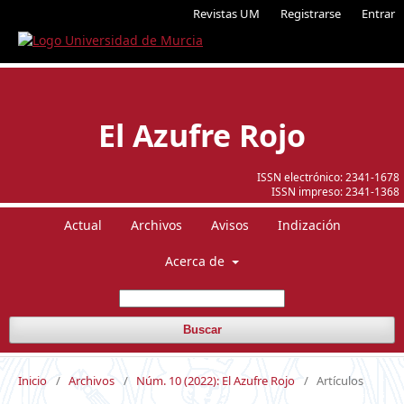
Revistas UM
Registrarse
Entrar
El Azufre Rojo
ISSN electrónico:
2341-1678
ISSN impreso:
2341-1368
Actual
Archivos
Avisos
Indización
Acerca de
Buscar
Inicio
/
Archivos
/
Núm. 10 (2022): El Azufre Rojo
/
Artículos