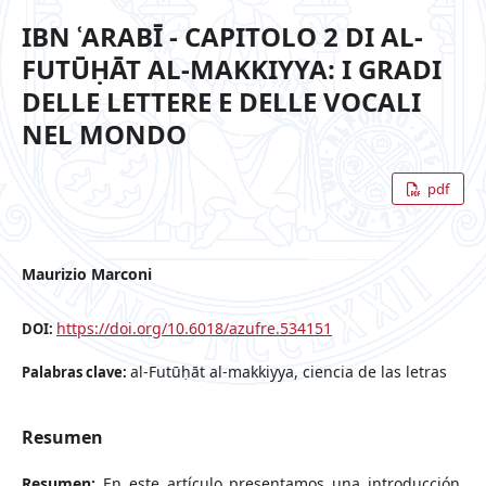
IBN ʿARABĪ - CAPITOLO 2 DI AL-
FUTŪḤĀT AL-MAKKIYYA: I GRADI
DELLE LETTERE E DELLE VOCALI
NEL MONDO
pdf
Maurizio Marconi
https://doi.org/10.6018/azufre.534151
DOI:
al-Futūḥāt al-makkiyya, ciencia de las letras
Palabras clave:
Resumen
Resumen:
En este artículo presentamos una introducción,