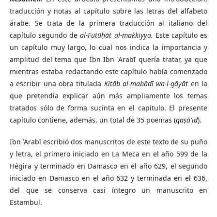
traducción y notas al capítulo sobre las letras del alfabeto
árabe. Se trata de la primera traducción al italiano del
capítulo segundo de
al-Futūḥāt al-makkiyya.
Este capítulo es
un capítulo muy largo, lo cual nos indica la importancia y
amplitud del tema que Ibn Ibn ʿArabī quería tratar, ya que
mientras estaba redactando este capítulo había comenzado
a escribir una obra titulada
Kitāb al-mabādī wa-l-gāyāt
en la
que pretendía explicar aún más ampliamente los temas
tratados sólo de forma sucinta en el capítulo. El presente
capítulo contiene, además, un total de 35 poemas (
qaṣā'id
).
Ibn ʿArabī escribió dos manuscritos de este texto de su puño
y letra, el primero iniciado en La Meca en el año 599 de la
Hégira y terminado en Damasco en el año 629, el segundo
iniciado en Damasco en el año 632 y terminada en el 636,
del que se conserva casi íntegro un manuscrito en
Estambul.