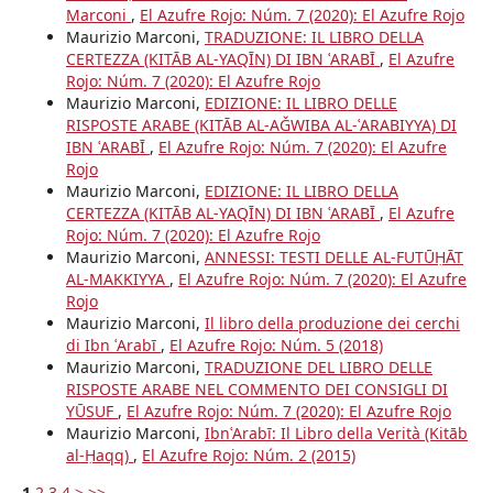
Marconi
,
El Azufre Rojo: Núm. 7 (2020): El Azufre Rojo
Maurizio Marconi,
TRADUZIONE: IL LIBRO DELLA
CERTEZZA (KITĀB AL-YAQĪN) DI IBN ʿARABĪ
,
El Azufre
Rojo: Núm. 7 (2020): El Azufre Rojo
Maurizio Marconi,
EDIZIONE: IL LIBRO DELLE
RISPOSTE ARABE (KITĀB AL-AǦWIBA AL-ʿARABIYYA) DI
IBN ʿARABĪ
,
El Azufre Rojo: Núm. 7 (2020): El Azufre
Rojo
Maurizio Marconi,
EDIZIONE: IL LIBRO DELLA
CERTEZZA (KITĀB AL-YAQĪN) DI IBN ʿARABĪ
,
El Azufre
Rojo: Núm. 7 (2020): El Azufre Rojo
Maurizio Marconi,
ANNESSI: TESTI DELLE AL-FUTŪḤĀT
AL-MAKKIYYA
,
El Azufre Rojo: Núm. 7 (2020): El Azufre
Rojo
Maurizio Marconi,
Il libro della produzione dei cerchi
di Ibn ʿArabī
,
El Azufre Rojo: Núm. 5 (2018)
Maurizio Marconi,
TRADUZIONE DEL LIBRO DELLE
RISPOSTE ARABE NEL COMMENTO DEI CONSIGLI DI
YŪSUF
,
El Azufre Rojo: Núm. 7 (2020): El Azufre Rojo
Maurizio Marconi,
IbnʿArabī: Il Libro della Verità (Kitāb
al-Ḥaqq)
,
El Azufre Rojo: Núm. 2 (2015)
1
2
3
4
>
>>