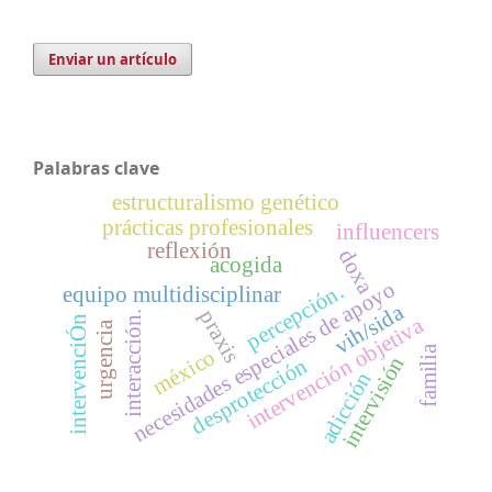
Enviar un artículo
Palabras clave
estructuralismo genético
prácticas profesionales
influencers
reflexión
doxa
acogida
necesidades especiales de apoyo
percepción.
equipo multidisciplinar
vih/sida
praxis
interacción.
intervención objetiva
intervenciÓn
urgencia
familia
méxico
intervisión
desprotección
adicción