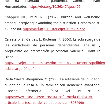
nos ha enseñado la pandemia. Valencia: Tirant
Humanidades.
https://doi.org/10.56247/qua.402
Chappell NL., Reid, RC. (2002). Burden and well-being
among Caregiving: examining the distinction. Gerontologist.
42. 772-80.
https://doi.org/10.1093/geront/42.6.772
Carretero, S., Garcés, J., Ródenas, F. (2006). La sobrecarga de
las cuidadoras de personas dependientes, análisis y
propuestas de intervención psicosocial. Valencia: Tirant Lo
Blanc.
http://envejecimiento.csic.es/documentos/documentos/polibien
sobrecarga-02.pdf
De la Cuesta -Benjumea, C. (2005). La artesanía del cuidado:
cuidar en la casa a un familiar con demencia avanzada.
Elsevier. Enfermería Clínica. Vol. 15 Nº 6.
https://www.elsevier.es/es-revista-enfermeria-clinica-35-
articulo-la-artesania-del-cuidado-cuidar-13082990