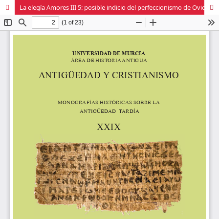
La elegía Amores III 5: posible indicio del perfeccionismo de Ovidio