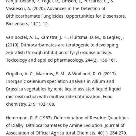
Fanjul-Bolado, P., Fogel, R., Limson, J., Purcarea, C., &
Vasilescu, A. (2020). Advances in the Detection of
Dithiocarbamate Fungicides: Opportunities for Biosensors.
Biosensors, 11(1), 12.
van Boxtel, A. L., Kamstra, J. H., Fluitsma, D. M., & Legler, J.
(2010). Dithiocarbamates are teratogenic to developing
zebrafish through inhibition of lysyl oxidase activity.
Toxicology and applied pharmacology, 244(2), 156-161.
Grijalba, A. C., Martinis, E. M., & Wuilloud, R. G. (2017).
Inorganic selenium speciation analysis in Allium and
Brassica vegetables by ionic liquid assisted liquid-liquid
microextraction with multivariate optimization. Food
chemistry, 219, 102-108.
Heuerman, R. F. (1957). Determination of Residue Quantities
of Dialkyl Dithiocarbamates by Amine Evolution. Journal of
Association of Official Agricultural Chemists, 40(1), 264-270.