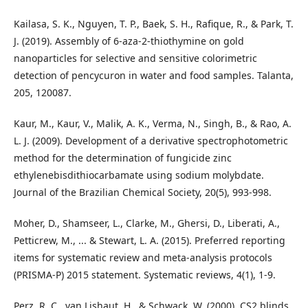
Kailasa, S. K., Nguyen, T. P., Baek, S. H., Rafique, R., & Park, T.
J. (2019). Assembly of 6-aza-2-thiothymine on gold
nanoparticles for selective and sensitive colorimetric
detection of pencycuron in water and food samples. Talanta,
205, 120087.
Kaur, M., Kaur, V., Malik, A. K., Verma, N., Singh, B., & Rao, A.
L. J. (2009). Development of a derivative spectrophotometric
method for the determination of fungicide zinc
ethylenebisdithiocarbamate using sodium molybdate.
Journal of the Brazilian Chemical Society, 20(5), 993-998.
Moher, D., Shamseer, L., Clarke, M., Ghersi, D., Liberati, A.,
Petticrew, M., ... & Stewart, L. A. (2015). Preferred reporting
items for systematic review and meta-analysis protocols
(PRISMA-P) 2015 statement. Systematic reviews, 4(1), 1-9.
Perz, R. C., van Lishaut, H., & Schwack, W. (2000). CS2 blinds