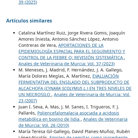
39 (2025)
Artículos similares
Catalina Martínez Ruiz, Jorge Rivera Gomis, Joaquín
Amores Iniesta, Antonio Sánchez López, Antonio
Contreras de Vera,
APORTACIONES DE LA
EPIDEMIOLOGÍA ESPACIAL PARA EL SEGUIMIENTO Y
CONTROL DE LA FIEBRE Q: REVISIÓN SISTEMÁTICA
,
Anales de Veterinaria de Murcia: Vol. 37 (2023)
M. Meneses, J. Madrid, F. Hernández, J. A. Gallego,
María Dolores Megías, A. Martínez,
EVALUACIÓN
FERMENTATIVA DEL ENSILADO DEL SUBPRODUCTO DE
ALCACHOFA (
CYNARA SCOLYMUS L.
) EN TRES NIVELES DE
UN MICROSILO
,
Anales de Veterinaria de Murcia: Vol.
23 (2007)
Juan I. Seva, A. Mas, J. M. Sanes, I. Trigueros, F. J.
Pallarés,
Poliencefalomalacia asociada a acidosis
metabólica en bovino de lidia
,
Anales de Veterinaria
de Murcia: Vol. 26 (2010)
María Teresa Gil-Gallego, David Planes-Muñoz, Rubén
López-Nicolás,
Empleo de semillas como ingrediente