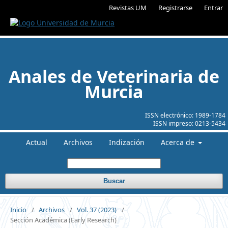
Revistas UM
Registrarse
Entrar
Anales de Veterinaria de
Murcia
ISSN electrónico:
1989-1784
ISSN impreso:
0213-5434
Actual
Archivos
Indización
Acerca de
Buscar
Inicio
/
Archivos
/
Vol. 37 (2023)
/
Sección Académica (Early Research)