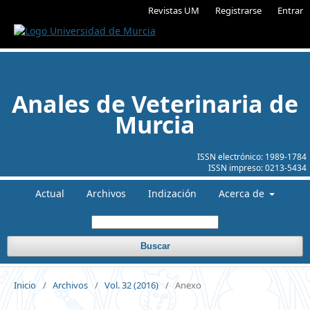
Revistas UM
Registrarse
Entrar
Anales de Veterinaria de
Murcia
ISSN electrónico:
1989-1784
ISSN impreso:
0213-5434
Actual
Archivos
Indización
Acerca de
Buscar
Inicio
/
Archivos
/
Vol. 32 (2016)
/
Anexo