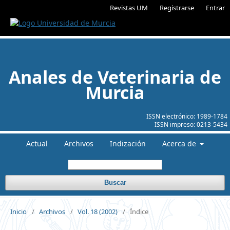
Revistas UM
Registrarse
Entrar
Anales de Veterinaria de
Murcia
ISSN electrónico:
1989-1784
ISSN impreso:
0213-5434
Actual
Archivos
Indización
Acerca de
Buscar
Inicio
/
Archivos
/
Vol. 18 (2002)
/
Índice