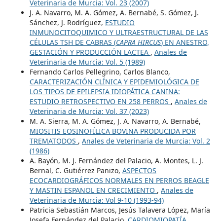
Veterinaria de Murcia: Vol. 23 (2007)
J. A. Navarro, M. A. Gómez, A. Bernabé, S. Gómez, J.
Sánchez, J. Rodríguez,
ESTUDIO
INMUNOCITOQUIMICO Y ULTRAESTRUCTURAL DE LAS
CÉLULAS TSH DE CABRAS (
CAPRA HIRCUS
) EN ANESTRO,
GESTACIÓN Y PRODUCCIÓN LACTEA
,
Anales de
Veterinaria de Murcia: Vol. 5 (1989)
Fernando Carlos Pellegrino, Carlos Blanco,
CARACTERIZACIÓN CLÍNICA Y EPIDEMIOLÓGICA DE
LOS TIPOS DE EPILEPSIA IDIOPÁTICA CANINA:
ESTUDIO RETROSPECTIVO EN 258 PERROS
,
Anales de
Veterinaria de Murcia: Vol. 37 (2023)
M. A. Sierra, M. A. Gómez, J. A. Navarro, A. Bernabé,
MIOSITIS EOSINOFÍLICA BOVINA PRODUCIDA POR
TREMATODOS
,
Anales de Veterinaria de Murcia: Vol. 2
(1986)
A. Bayón, M. J. Fernández del Palacio, A. Montes, L. J.
Bernal, C. Gutiérrez Panizo,
ASPECTOS
ECOCARDIOGRÁFICOS NORMALES EN PERROS BEAGLE
Y MASTIN ESPANOL EN CRECIMIENTO
,
Anales de
Veterinaria de Murcia: Vol 9-10 (1993-94)
Patricia Sebastián Marcos, Jesús Talavera López, María
Josefa Fernández del Palacio,
CARDIOMIOPATÍA