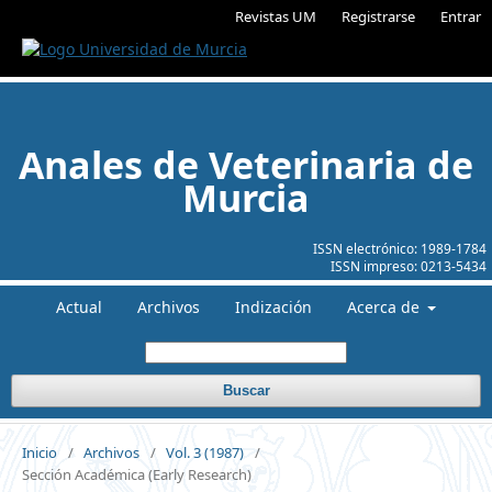
Revistas UM
Registrarse
Entrar
Anales de Veterinaria de
Murcia
ISSN electrónico:
1989-1784
ISSN impreso:
0213-5434
Actual
Archivos
Indización
Acerca de
Buscar
Inicio
/
Archivos
/
Vol. 3 (1987)
/
Sección Académica (Early Research)