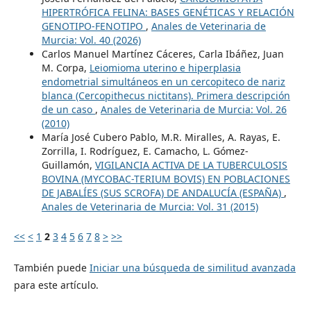
HIPERTRÓFICA FELINA: BASES GENÉTICAS Y RELACIÓN
GENOTIPO-FENOTIPO
,
Anales de Veterinaria de
Murcia: Vol. 40 (2026)
Carlos Manuel Martínez Cáceres, Carla Ibáñez, Juan
M. Corpa,
Leiomioma uterino e hiperplasia
endometrial simultáneos en un cercopiteco de nariz
blanca (Cercopithecus nictitans). Primera descripción
de un caso
,
Anales de Veterinaria de Murcia: Vol. 26
(2010)
María José Cubero Pablo, M.R. Miralles, A. Rayas, E.
Zorrilla, I. Rodríguez, E. Camacho, L. Gómez-
Guillamón,
VIGILANCIA ACTIVA DE LA TUBERCULOSIS
BOVINA (MYCOBAC-TERIUM BOVIS) EN POBLACIONES
DE JABALÍES (SUS SCROFA) DE ANDALUCÍA (ESPAÑA)
,
Anales de Veterinaria de Murcia: Vol. 31 (2015)
<<
<
1
2
3
4
5
6
7
8
>
>>
También puede
Iniciar una búsqueda de similitud avanzada
para este artículo.