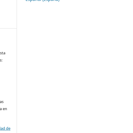
ista
s:
las
da en
dad de