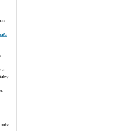
cia
paña
a
 la
iales;
o.
rmite