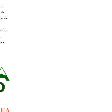
int
st-
ra su
ación
n
nce