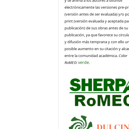
y se anima a los autores a difundir
electrónicamente las versiones pre-pr
(versión antes de ser evaluada) y/o po
print (versión evaluada y aceptada pa
publicación) de sus obras antes de su
publicación, ya que favorece su circul
y difusión más temprana y con ello u
posible aumento en su citación y alca
entre la comunidad académica.
Color
verde
RoMEO:
.