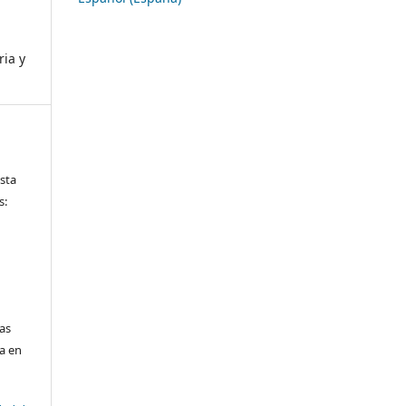
ria y
ista
s:
las
da en