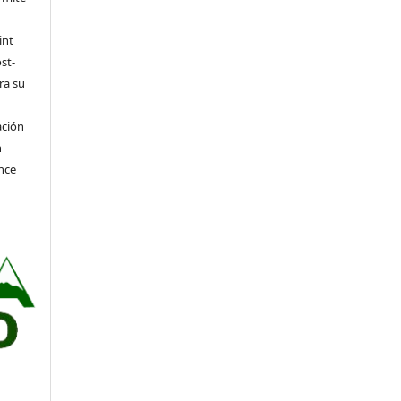
int
st-
ra su
ación
n
nce