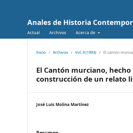
Anales de Historia Contempo
Actual
Archivos
Acerca de
Inicio
/
Archivos
/
Vol. 9 (1993)
/
El cantón murcian
El Cantón murciano, hecho 
construcción de un relato li
José Luis Molina Martínez
Resumen