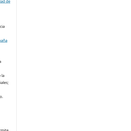
dad de
cia
paña
a
 la
iales;
o.
rmite