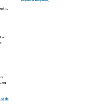
entes
ista
s:
las
da en
dad de