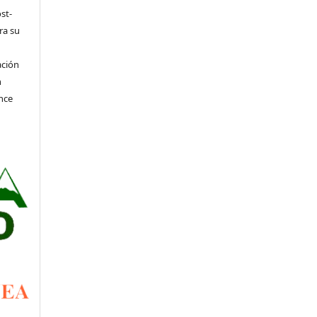
st-
ra su
ación
n
nce