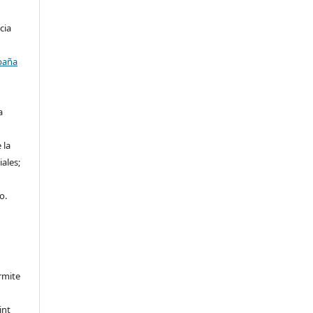
cia
paña
a
 la
iales;
o.
rmite
int