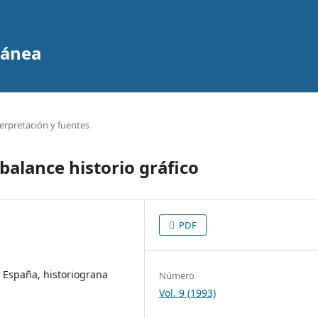
ránea
terpretación y fuentes
balance historio gráfico
PDF
 España, historiograna
Número
Vol. 9 (1993)