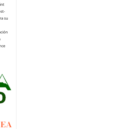
int
st-
ra su
ación
n
nce