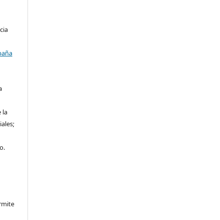
cia
paña
a
 la
iales;
o.
rmite